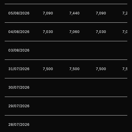
05/08/2026
7,090
7,440
7,090
7,20
04/08/2026
7,030
7,060
7,030
7,06
03/08/2026
31/07/2026
7,500
7,500
7,500
7,50
30/07/2026
29/07/2026
28/07/2026