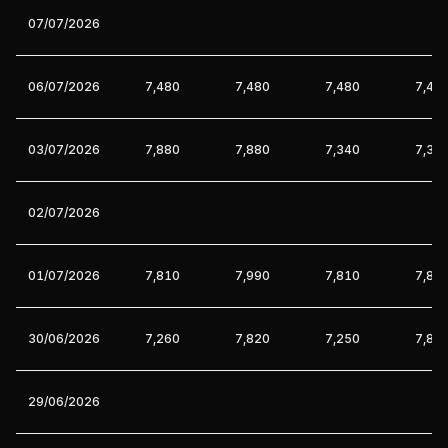
07/07/2026
06/07/2026
7,480
7,480
7,480
7,48
03/07/2026
7,880
7,880
7,340
7,34
02/07/2026
01/07/2026
7,810
7,990
7,810
7,89
30/06/2026
7,260
7,820
7,250
7,82
29/06/2026