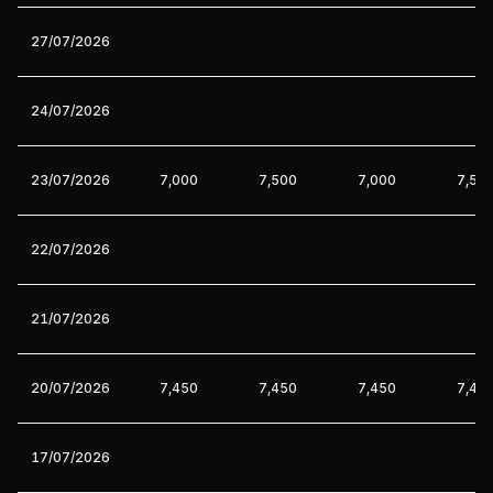
27/07/2026
24/07/2026
23/07/2026
7,000
7,500
7,000
7,50
22/07/2026
21/07/2026
20/07/2026
7,450
7,450
7,450
7,45
17/07/2026