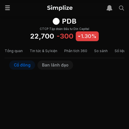
PDB
CTCP Tập đoàn Đầu tư Din Capital
22,700
-300
1.30%
Tổng quan
Tin tức & Sự kiện
Phân tích 360
So sánh
Số liệu t
Cổ đông
Ban lãnh đạo