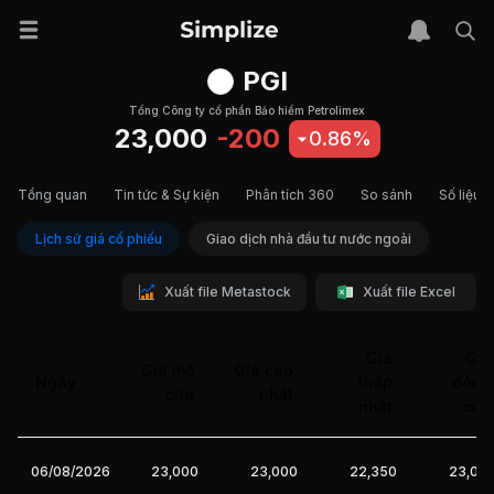
PGI
Tổng Công ty cổ phần Bảo hiểm Petrolimex
23,000
-200
0.86%
Tổng quan
Tin tức & Sự kiện
Phân tích 360
So sánh
Số liệu t
Lịch sử giá cổ phiếu
Giao dịch nhà đầu tư nước ngoài
Xuất file Metastock
Xuất file Excel
Giá
Giá
Giá mở
Giá cao
Ngày
thấp
đóng
cửa
nhất
nhất
cửa
06/08/2026
23,000
23,000
22,350
23,00