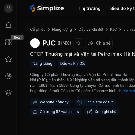
Thị trường
Biểu đồ kỹ 
Lịch s
Cổ phiếu
Năng lượng
Dầu và Khí đốt
PJC
Beta
PJC
(HNX)
Chia sẻ
CTCP Thương mại và Vận tải Petrolimex Hà N
Năng lượng
Dầu và Khí đốt
Công ty Cổ phần Thương mại và Vận tải Petrolimex Hà
Nội (PJC), tiền thân là Xí Nghiệp vận tải xăng dầu thành lập
năm 1981. Năm 1999, Công ty chuyển đổi mô hình kinh do
hoạt động là một Công ty Cổ phần. Lĩnh vực kinh doanh chí
Xem t
tổ chức quản lý kinh doanh vận tải, đảm bảo vận chuyển x
dầu cho Công ty Xăng dầu Khu vực I, Tổng Công ty Xăng 
Website công ty
Lịch sử trả cổ tức
Việt Nam và kinh doanh xăng dầu, các sản phẩm hóa dầu.
Có trong 52 watchlists
Xem ghi chú
ty đang chiếm khoảng 75% sản lượng vận tải xăng dầu của
khu vực miền Bắc với 179 phương tiện vận tải tương đươn
năng lực vận tải là 55.000.000 m3km/năm. Hiện có năm cô
đang hoạt động kinh doanh vận tải xăng dầu trực thuộc Tổn
Công ty Xăng dầu Việt Nam (Petrolimex), trong đó, ba công 