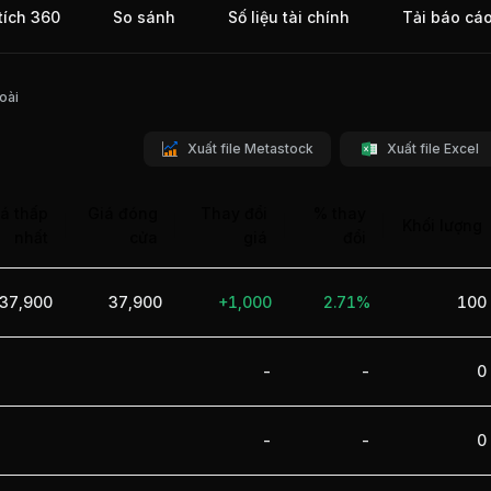
tích 360
So sánh
Số liệu tài chính
Tải báo cá
à Tây
ủa
n Sở
oài
Xuất file Metastock
Xuất file Excel
á thấp
Giá đóng
Thay đổi
% thay
Khối lượng
nhất
cửa
giá
đổi
37,900
37,900
+1,000
2.71%
100
-
-
0
-
-
0