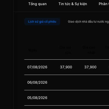
Tổng quan
Tin tức & Sự kiện
Phân 
chiếm lĩnh thị trường miền Bắc là Petajico Ha Nội), PTS H
và PTS Nghệ Tĩnh, trong đó, Petajico là công ty lớn nhất c
Petrolimex. Ngày 25/12/2006, PJC chính thức giao dịch trê
Giao dịch Chứng khoán Hà Nội (HNX).
Lịch sử giá cổ phiếu
Giao dịch nhà đầu tư nước ng
Giá mở
Giá cao
Gi
Ngày
cửa
nhất
07/08/2026
37,900
37,900
06/08/2026
05/08/2026