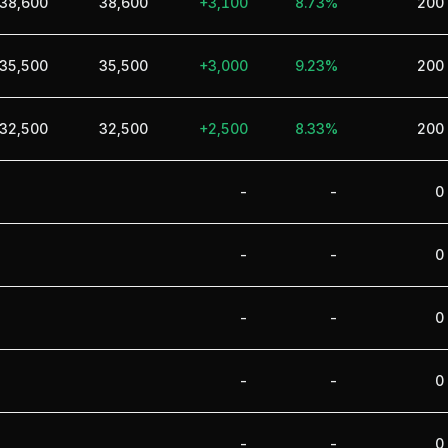
38,600
38,600
+3,100
8.73%
200
35,500
35,500
+3,000
9.23%
200
32,500
32,500
+2,500
8.33%
200
-
-
0
-
-
0
-
-
0
-
-
0
-
-
0