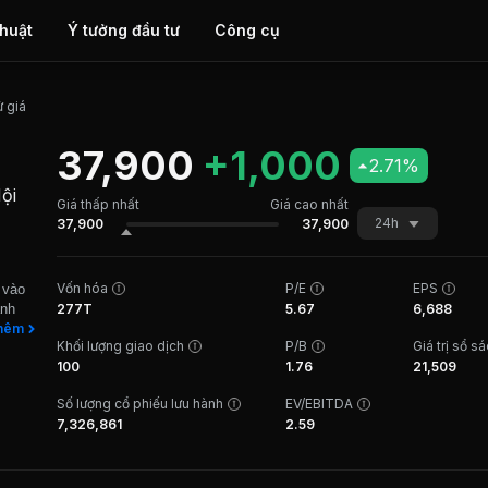
thuật
Ý tưởng đầu tư
Công cụ
ử giá
37,900
+1,000
2.71%
ội
Giá thấp nhất
Giá cao nhất
24h
37,900
37,900
Vốn hóa
P/E
EPS
 vào
anh
277T
5.67
6,688
nh là
hêm
Khối lượng giao dịch
P/B
Giá trị sổ s
ăng
100
1.76
21,509
dầu
 Công
Số lượng cổ phiếu lưu hành
EV/EBITDA
 cả
7,326,861
2.59
g với
ng ty
g
ty