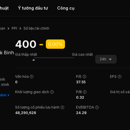
thuật
Ý tưởng đầu tư
Công cụ
Số liệu tài chính
 sản
PPI
400
-
0.00%
i Bình
Giá thấp nhất
Giá cao nhất
24h
Vốn hóa
P/E
EPS
ình
0
37.55
 trình
y
Khối lượng giao dịch
P/B
Giá trị sổ s
t động
hêm
0.32
 xây
ộng
Số lượng cổ phiếu lưu hành
EV/EBITDA
trọng
48,290,628
24.28
dự án
ộ 61,
 Cầu