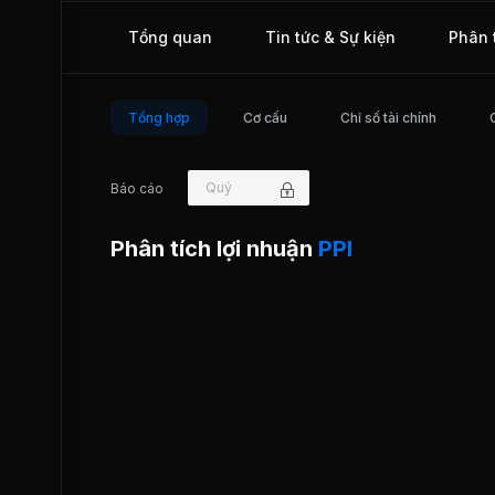
Giẽ - Ninh Bình, hơn 20 năm hoạt động trong ngành xây dự
giao thông (cầu đường), PPI đã hoàn thành được hàng tră
Tổng quan
Tin tức & Sự kiện
Phân 
đường cao tốc, quốc lộ, tỉnh lộ, đường đô thị, cầu bê tông 
thép, cầu cảng và 210,19 ha dự án bất động sản. Ngày
27/05/2019, PPI chính thức giao dịch trên thị trường UPC
Tổng hợp
Cơ cấu
Chỉ số tài chính
Quý
Báo cáo
Phân tích lợi nhuận
PPI