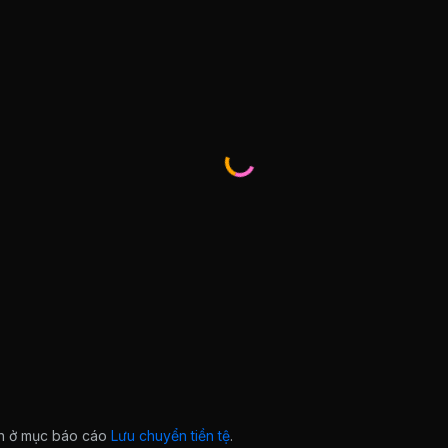
ian ở mục báo cáo
Lưu chuyển tiền tệ
.