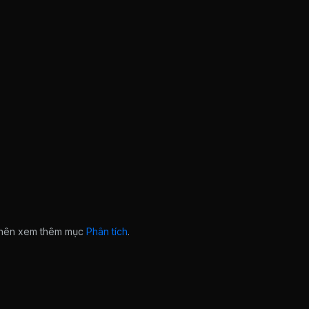
n nên xem thêm mục
Phân tích
.