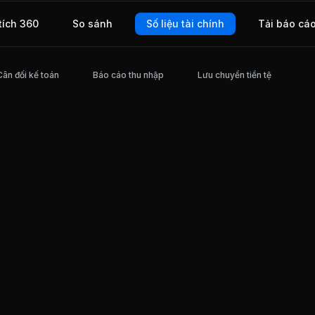
ng
m km
tích 360
So sánh
Số liệu tài chính
Tải báo cá
cốt
OM.
Cân đối kế toán
Báo cáo thu nhập
Lưu chuyển tiền tệ