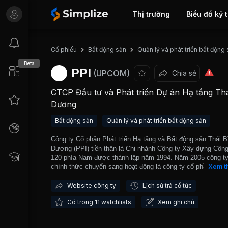
Thị trường
Biểu đồ kỹ 
Cổ phiếu
Bất động sản
Quản lý và phát triển bất động
Beta
PPI
(UPCOM)
Chia sẻ
CTCP Đầu tư và Phát triển Dự án Hạ tầng Thá
Dương
Bất động sản
Quản lý và phát triển bất động sản
Công ty Cổ phần Phát triển Hạ tầng và Bất động sản Thái B
Dương (PPI) tiền thân là Chi nhánh Công ty Xây dựng Công
120 phía Nam được thành lập năm 1994. Năm 2005 công t
chính thức chuyển sang hoạt động là công ty cổ phần. Hoạ
Xem t
kinh doanh của công ty chủ yếu tập trung vào các lĩnh vực
dựng các công trình giao thông và đầu tư, kinh doanh bất đ
Website công ty
Lịch sử trả cổ tức
sản. Hoạt động kinh doanh bất động sản chiếm phần lớn tỷ 
Có trong 11 watchlists
Xem ghi chú
doanh thu của công ty. Công ty đã tham gia thi công nhiều 
quan trọng như Quốc lộ 1A, Quốc lộ 51, Quốc lộ 14, Quốc l
Quốc lộ 20, Quốc lộ 2, đường Hồ Chí Minh, đường cao tốc