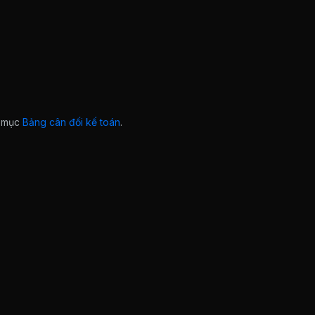
ở mục
Bảng cân đối kế toán
.