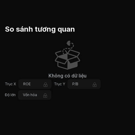
So sánh tương quan
Không có dữ liệu
Trục X
ROE
Trục Y
P/B
Độ lớn
Vốn hóa