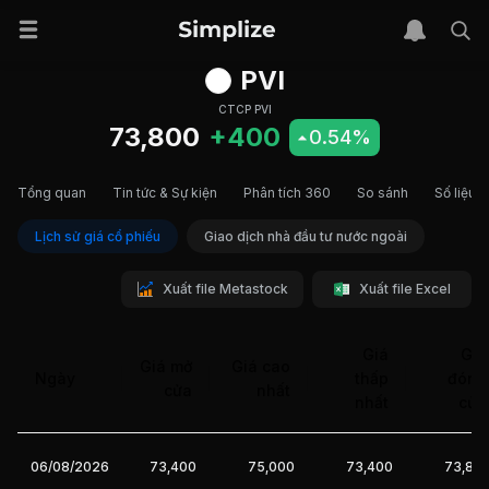
PVI
CTCP PVI
73,800
+400
0.54%
Tổng quan
Tin tức & Sự kiện
Phân tích 360
So sánh
Số liệu t
Lịch sử giá cổ phiếu
Giao dịch nhà đầu tư nước ngoài
Xuất file Metastock
Xuất file Excel
Giá
Giá
Giá mở
Giá cao
Ngày
thấp
đóng
cửa
nhất
nhất
cửa
06/08/2026
73,400
75,000
73,400
73,80