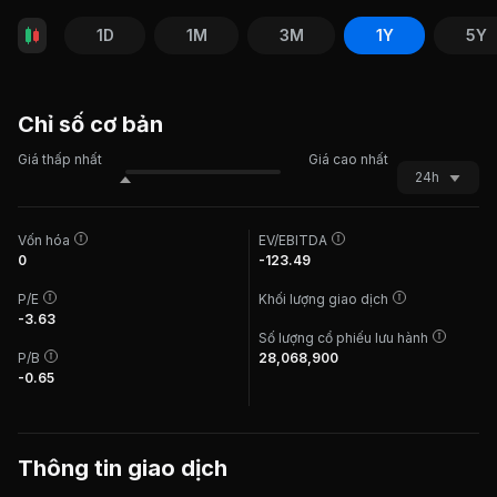
1D
1M
3M
1Y
5Y
Chỉ số cơ bản
Giá thấp nhất
Giá cao nhất
24h
Vốn hóa
EV/EBITDA
0
-123.49
P/E
Khối lượng giao dịch
-3.63
Số lượng cổ phiếu lưu hành
P/B
28,068,900
-0.65
Thông tin giao dịch