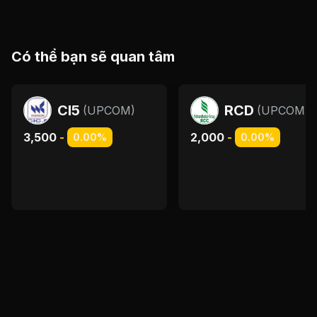
Có thể bạn sẽ quan tâm
CI5
RCD
(
UPCOM
)
(
UPCOM
)
3,500
-
2,000
-
0.00%
0.00%