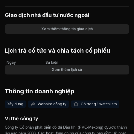
Giao dịch nhà đầu tư nước ngoài
Xem thêm thông tin giao dịch
Khối lượng
Giá trị giao dịch
Lịch trả cổ tức và chia tách cổ phiếu
Ngày
Sự kiện
Xem thêm lịch sử
Thông tin doanh nghiệp
Xây dựng
Website công ty
Có trong 1 watchlists
Vị thế công ty
Công ty Cổ phần phát triển đô thị Dầu khí (PVC-Mekong) đyược thành
lập vào năm 2008. Các hoạt động chính của công ty bao gồm: (i) phát