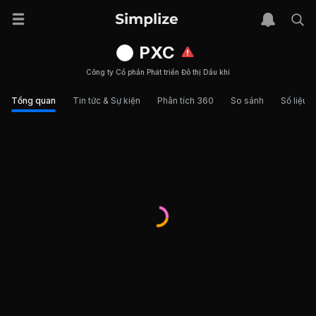
PXC
Công ty Cổ phần Phát triển Đô thị Dầu khí
Tổng quan
Tin tức & Sự kiện
Phân tích 360
So sánh
Số liệu t