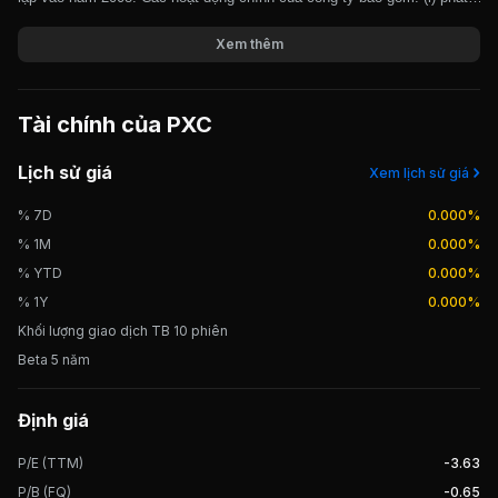
triển và kinh doanh bất động sản; (ii) Sản xuất và kinh doanh vật liệu
Giá trị giao dịch nhà đầu tư nước ngoài 10 phiên gần nhất
xây dựng và thiết bị máy móc; (iii) tư vấn lập hồ sơ thiết kế các dự án
Xem thêm
xây dựng. Một số dự án tiêu biểu của công ty như: nhà máy nhiệt điện
Long Phú – Sông Hậu, đường ống dẫn khi ô B, Ô Môn, Nhà máy xử lý
khí Cà Mau.
Tài chính của
PXC
Lịch sử giá
Xem lịch sử giá
% 7D
0.000%
% 1M
0.000%
% YTD
0.000%
% 1Y
0.000%
Khối lượng giao dịch TB 10 phiên
Beta 5 năm
Định giá
P/E (TTM)
-3.63
P/B (FQ)
-0.65