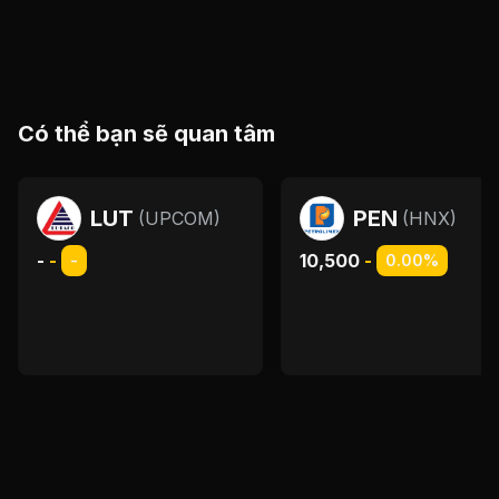
Có thể bạn sẽ quan tâm
LUT
PEN
(
UPCOM
)
(
HNX
)
-
-
10,500
-
-
0.00%