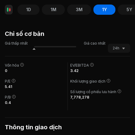
1D
1M
3M
1Y
5Y
Chỉ số cơ bản
Giá thấp nhất
Giá cao nhất
24h
Vốn hóa
EV/EBITDA
0
3.42
P/E
Khối lượng giao dịch
5.41
Số lượng cổ phiếu lưu hành
P/B
7,778,278
0.4
Thông tin giao dịch