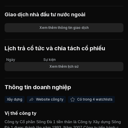
Giao dịch nhà đầu tư nước ngoài
Xem thêm thông tin giao dịch
Khối lượng
Giá trị giao dịch
Lịch trả cổ tức và chia tách cổ phiếu
Ngày
Sự kiện
Xem thêm lịch sử
Thông tin doanh nghiệp
Xây dựng
Website công ty
Có trong 4 watchlists
Vị thế công ty
Công ty Cổ phần Sông Đà 1 tiền thân là Công ty Xây dựng Sông
Đà 1 được thành lập năm 1993. Năm 2007 Công ty tiến hành cổ