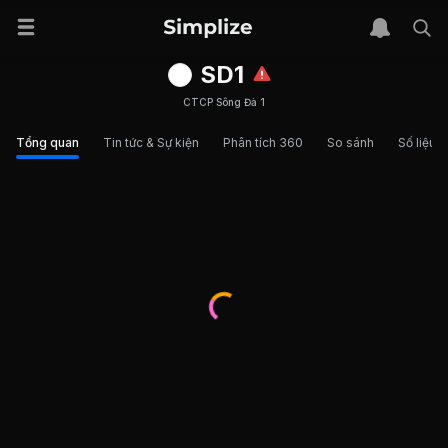
SD1
CTCP Sông Đà 1
Tổng quan
Tin tức & Sự kiện
Phân tích 360
So sánh
Số liệu t