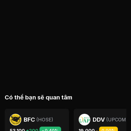
Có thể bạn sẽ quan tâm
BFC
DDV
(
HOSE
)
(
UPCOM
)
53,100
+200
19,000
-
0.40%
0.00%