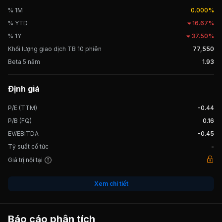
kết với Hiệp hội Xuất khẩu gia súc Úc, nhập khẩu bò Úc với số
% 1M
0.000%
lượng hàng chục nghìn con mỗi năm, trở thành một trong những
% YTD
16.67%
nhà nhập khẩu bò Úc lớn của khu vực miền Bắc. Ngày
% 1Y
37.50%
23/05/2024, QBS chính thức giao dịch trên thị trường UPCOM.
Khối lượng giao dịch TB 10 phiên
77,550
Beta 5 năm
1.93
Định giá
P/E (TTM)
-0.44
P/B (FQ)
0.16
EV/EBITDA
-0.45
Tỷ suất cổ tức
-
Giá trị nội tại
Xem chi tiết
Báo cáo phân tích