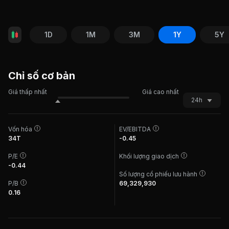
1D
1M
3M
1Y
5Y
Chỉ số cơ bản
Giá thấp nhất
Giá cao nhất
24h
Vốn hóa
EV/EBITDA
34T
-0.45
P/E
Khối lượng giao dịch
-0.44
Số lượng cổ phiếu lưu hành
P/B
69,329,930
0.16