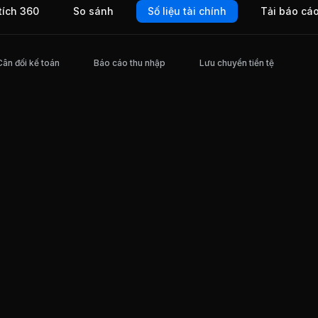
tích 360
So sánh
Số liệu tài chính
Tải báo cá
ồ Chí
Cân đối kế toán
Báo cáo thu nhập
Lưu chuyển tiền tệ