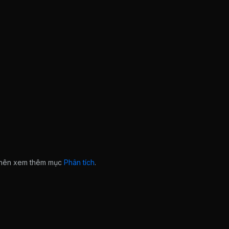
n nên xem thêm mục
Phân tích
.