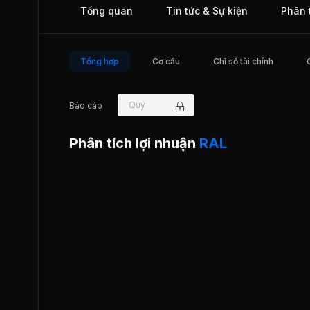
Tổng quan
Tin tức & Sự kiện
Phân 
thức giao dịch trên Sở Giao dịch Chứng khoán thành phố H
Minh (HOSE).
Tổng hợp
Cơ cấu
Chỉ số tài chính
Quý
Báo cáo
Phân tích lợi nhuận
RAL