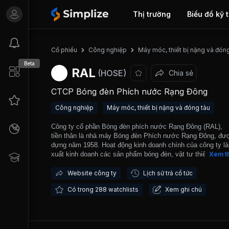
Thị trường
Biểu đồ kỹ 
Cổ phiếu
Công nghiệp
Máy móc, thiết bị nặng và đón
Beta
RAL
(HOSE)
Chia sẻ
CTCP Bóng đèn Phích nước Rạng Đông
Công nghiệp
Máy móc, thiết bị nặng và đóng tàu
Công ty cổ phần Bóng đèn phích nước Rạng Đông (RAL),
tiền thân là nhà máy Bóng đèn Phích nước Rạng Đông, đư
dựng năm 1958. Hoạt động kinh doanh chính của công ty l
xuất kinh doanh các sản phẩm bóng đèn, vật tư thiết bị điện
Xem t
dụng cụ chiếu sáng, sản phẩm thuỷ tinh và các loại phích 
Hiện nay, RAL là công ty có thị phần, quy mô lớn nhất và t
Website công ty
Lịch sử trả cổ tức
thiết bị hiện đại nhất trong lĩnh vực chiếu sáng và phích nư
Có trong 288 watchlists
Xem ghi chú
Sản phẩm của Công ty được phân phối đến người tiêu dùn
thông qua hệ thống cửa hàng bán và giới thiệu sản phẩm p
khắp 63/64 tỉnh thành trên cả nước. Bên cạnh đó, công ty 
đã tiến hành xuất khẩu sản phẩm ra các thị trường nước ng
như Mỹ, Nhật Bản, Úc, Anh, Pháp. Ngày 06/12/2006, RAL 