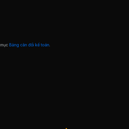
ở mục
Bảng cân đối kế toán
.