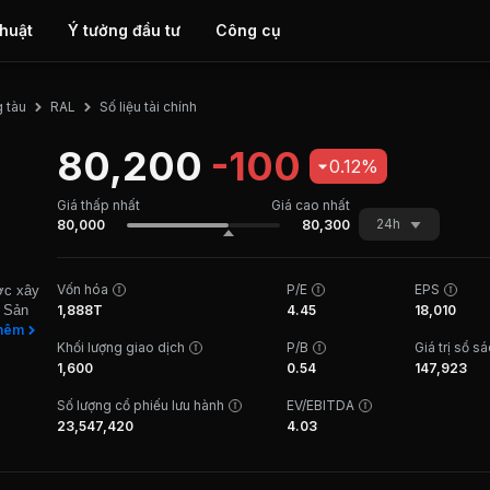
thuật
Ý tưởng đầu tư
Công cụ
Số liệu tài chính
g tàu
RAL
80,200
-100
0.12%
Giá thấp nhất
Giá cao nhất
24h
80,000
80,300
Vốn hóa
P/E
EPS
ợc xây
à Sản
1,888T
4.45
18,010
,
hêm
Khối lượng giao dịch
P/B
Giá trị sổ s
nước.
1,600
0.54
147,923
rang
ớc.
Số lượng cổ phiếu lưu hành
EV/EBITDA
g
23,547,420
4.03
hủ
cũng
oài
chính