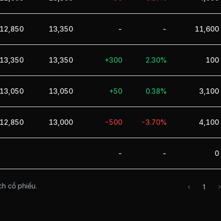
12,850
13,350
-
-
11,600
13,350
13,350
+300
2.30%
100
13,050
13,050
+50
0.38%
3,100
12,850
13,000
-500
-3.70%
4,100
-
-
0
ch cổ phiếu.
1