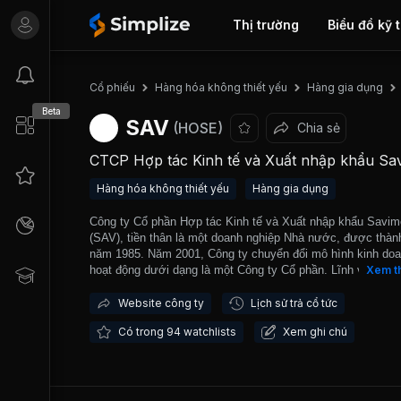
Thị trường
Biểu đồ kỹ 
Cổ phiếu
Hàng hóa không thiết yếu
Hàng gia dụng
Beta
SAV
(HOSE)
Chia sẻ
CTCP Hợp tác Kinh tế và Xuất nhập khẩu Sa
Hàng hóa không thiết yếu
Hàng gia dụng
Công ty Cổ phần Hợp tác Kinh tế và Xuất nhập khẩu Savi
(SAV), tiền thân là một doanh nghiệp Nhà nước, được thàn
năm 1985. Năm 2001, Công ty chuyển đổi mô hình kinh do
hoạt động dưới dạng là một Công ty Cổ phần. Lĩnh vực hoạ
Xem t
chính của công ty là sản xuất và kinh doanh chế biến gỗ. V
20 năm liên tục phát triển, công ty hiện có hai nhà máy sản 
Website công ty
Lịch sử trả cổ tức
một xưởng thiết kế nội thất và một trung tâm bất động sản.
Có trong 94 watchlists
Xem ghi chú
sản phẩm có tiếng của công ty có thể kể đến như: Savi
Woodtech, Savi Décor, Savi Homes. Các sản phẩm chế biế
chủ yếu phục vụ cho xuất khẩu. Cho tới nay Công ty có 02
hàng tại Thành phố Hồ Chí Minh và có hai dự án bất động s
là dự án khu dân cư Phú Mỹ và dự án khu biệt thự cao cấp