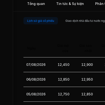
Tổng quan
Tin tức & Sự kiện
Phân 
khu du lịch sinh thái Đà Lạt. Ngày 09/05/2002, SAV chính t
giao dịch tại Sở Giao dịch Chứng khoán Thành phố Hồ Chí
(HOSE).
Lịch sử giá cổ phiếu
Giao dịch nhà đầu tư nước ng
Giá mở
Giá cao
Gi
Ngày
cửa
nhất
07/08/2026
12,450
12,900
06/08/2026
12,850
12,950
05/08/2026
12,750
12,850