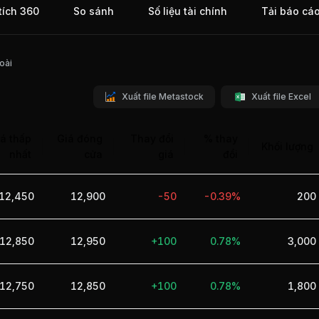
tích 360
So sánh
Số liệu tài chính
Tải báo cá
hức
 Minh
oài
Xuất file Metastock
Xuất file Excel
á thấp
Giá đóng
Thay đổi
% thay
Khối lượng
nhất
cửa
giá
đổi
12,450
12,900
-50
-0.39%
200
12,850
12,950
+100
0.78%
3,000
12,750
12,850
+100
0.78%
1,800