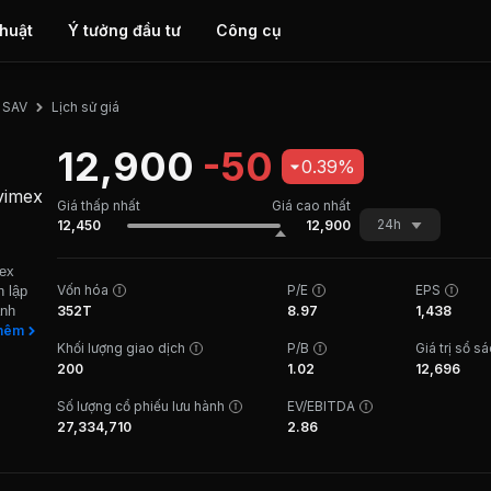
thuật
Ý tưởng đầu tư
Công cụ
Lịch sử giá
SAV
12,900
-50
0.39%
vimex
Giá thấp nhất
Giá cao nhất
24h
12,450
12,900
mex
Vốn hóa
P/E
EPS
h lập
anh
352T
8.97
1,438
t động
hêm
Khối lượng giao dịch
P/B
Giá trị sổ s
ới hơn
200
1.02
12,696
xuất,
 Các
Số lượng cổ phiếu lưu hành
EV/EBITDA
27,334,710
2.86
n gỗ
 cửa
ản lớn
 và