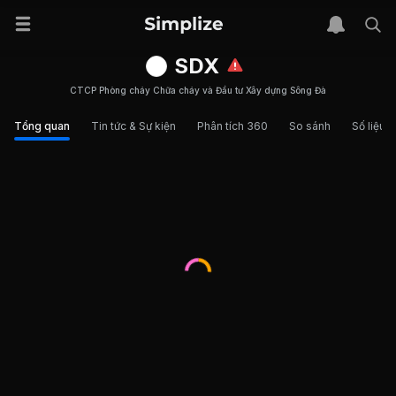
SDX
CTCP Phòng cháy Chữa cháy và Đầu tư Xây dựng Sông Đà
Tổng quan
Tin tức & Sự kiện
Phân tích 360
So sánh
Số liệu t