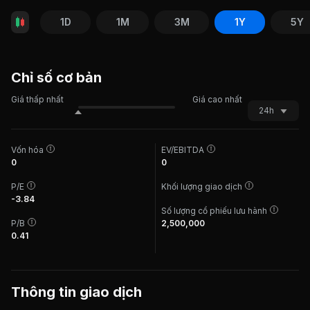
1D
1M
3M
1Y
5Y
Chỉ số cơ bản
Giá thấp nhất
Giá cao nhất
24h
Vốn hóa
EV/EBITDA
0
0
P/E
Khối lượng giao dịch
-3.84
Số lượng cổ phiếu lưu hành
P/B
2,500,000
0.41
Thông tin giao dịch