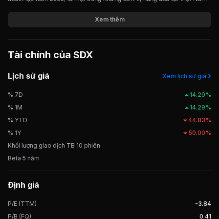
hoạt động trong lĩnh vực cung cấp lắp đặt hệ thống phòng cháy chữa
Giá trị giao dịch nhà đầu tư nước ngoài 10 phiên gần nhất
cháy. Hoạt động sản xuất chính của công ty là cung cấp, lắp đặt thiết
Xem thêm
bị phòng cháy chữa cháy cho các công trình xây dựng dân dụng như
chung cư, tòa nhà văn phòng, khu công nghiệp.
Tài chính của
SDX
Lịch sử giá
Xem lịch sử giá
% 7D
14.29%
% 1M
14.29%
% YTD
44.83%
% 1Y
50.00%
Khối lượng giao dịch TB 10 phiên
Beta 5 năm
Định giá
P/E (TTM)
-3.84
P/B (FQ)
0.41