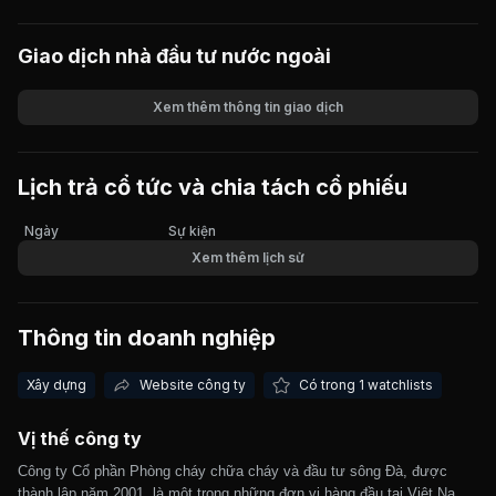
Giao dịch nhà đầu tư nước ngoài
Xem thêm thông tin giao dịch
Khối lượng
Giá trị giao dịch
Lịch trả cổ tức và chia tách cổ phiếu
Ngày
Sự kiện
Xem thêm lịch sử
Thông tin doanh nghiệp
Xây dựng
Website công ty
Có trong 1 watchlists
Vị thế công ty
Công ty Cổ phần Phòng cháy chữa cháy và đầu tư sông Đà, được
thành lập năm 2001, là một trong những đơn vị hàng đầu tại Việt Nam