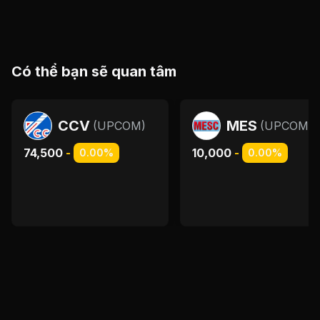
Có thể bạn sẽ quan tâm
CCV
MES
(
UPCOM
)
(
UPCOM
)
74,500
-
10,000
-
0.00%
0.00%