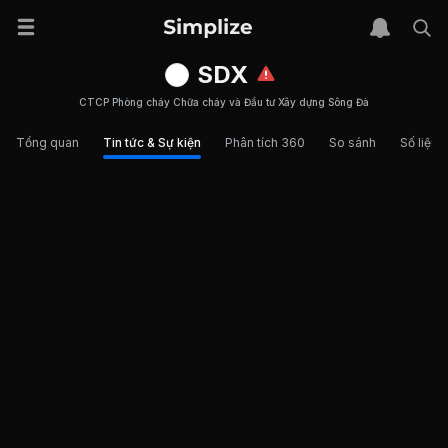
SDX
CTCP Phòng cháy Chữa cháy và Đầu tư Xây dựng Sông Đà
Tổng quan
Tin tức & Sự kiện
Phân tích 360
So sánh
Số liệu t