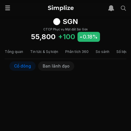
SGN
CTCP Phục vụ Mặt đất Sài Gòn
55,800
+100
0.18%
Tổng quan
Tin tức & Sự kiện
Phân tích 360
So sánh
Số liệu t
Cổ đông
Ban lãnh đạo