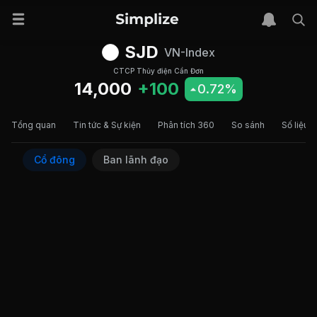
SJD
VN-Index
CTCP Thủy điện Cần Đơn
14,000
+100
0.72%
Tổng quan
Tin tức & Sự kiện
Phân tích 360
So sánh
Số liệu t
Cổ đông
Ban lãnh đạo