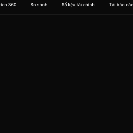
tích 360
So sánh
Số liệu tài chính
Tải báo cá