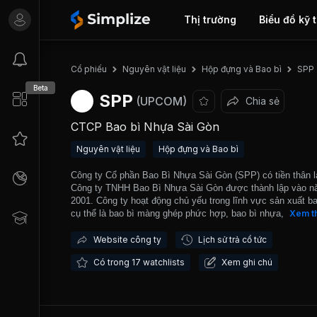
Thị trường
Biểu đồ kỹ 
Cổ phiếu
Nguyên vật liệu
Hộp đựng và Bao bì
SPP
Beta
SPP
(UPCOM)
Chia sẻ
CTCP Bao bì Nhựa Sài Gòn
Nguyên vật liệu
Hộp đựng và Bao bì
Công ty Cổ phần Bao Bì Nhựa Sài Gòn (SPP) có tiền thân l
Công ty TNHH Bao Bì Nhựa Sài Gòn được thành lập vào 
2001. Công ty hoạt động chủ yếu trong lĩnh vực sản xuất ba
cụ thể là bao bì màng ghép phức hợp, bao bì nhựa, bao bì 
Xem t
và bao bì kim loại. Công ty là đối tác của các thương hiệu 
như Acecook, Vinamilk, Pepsico, Vinacafe Biên Hòa,…Thị
Website công ty
Lịch sử trả cổ tức
trường miền Nam là địa bàn kinh doanh chủ yếu của Công t
Có trong 17 watchlists
Xem ghi chú