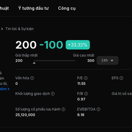
thuật
Ý tưởng đầu tư
Công cụ
Tin tức & Sự kiện
200
-100
33.33%
Giá thấp nhất
Giá cao nhất
24h
200
300
à
Vốn hóa
P/E
EPS
năm
o bì,
0
11.55
giấy
hêm
Khối lượng giao dịch
P/B
Giá trị sổ s
lớn
0.97
y.
Số lượng cổ phiếu lưu hành
EV/EBITDA
25,120,000
6.16