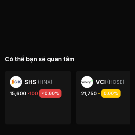
Có thể bạn sẽ quan tâm
SHS
VCI
(
HNX
)
(
HOSE
)
15,600
-100
21,750
-
0.60%
0.00%