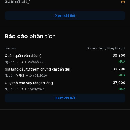
Giá trị nội tại
20/07/2020
Cổ tức bằng Tiền, tỷ lệ 10%
Xem chi tiết
09/04/2020
Cổ tức bằng Cổ phiếu, tỷ lệ 100:16
Báo cáo phân tích
15/01/2020
Phát hành cho CBCNV 10,000,000
Báo cáo
Giá mục tiêu / Khuyến nghị
36,900
Quán quân vốn điều lệ
MUA
Nguồn:
DSC
26/05/2026
04/10/2019
Cổ tức bằng Tiền, tỷ lệ 10%
39,200
Giá tăng đầu tư thêm chứng chỉ tiền gửi
MUA
Nguồn:
VPBS
24/04/2026
37,000
Quy mô cho vay tăng trưởng
MUA
Nguồn:
DSC
17/03/2026
Xem chi tiết