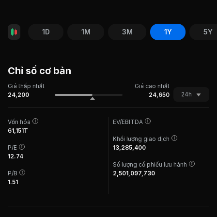
1D
1M
3M
1Y
5Y
Chỉ số cơ bản
Giá thấp nhất
Giá cao nhất
24h
24,200
24,650
Vốn hóa
EV/EBITDA
61,151T
Khối lượng giao dịch
P/E
13,285,400
12.74
Số lượng cổ phiếu lưu hành
P/B
2,501,097,730
1.51