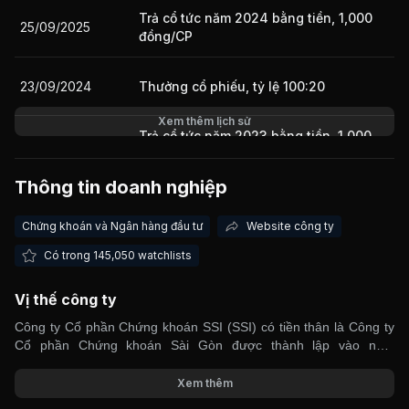
Trả cổ tức năm 2024 bằng tiền, 1,000
25/09/2025
đồng/CP
23/09/2024
Thưởng cổ phiếu, tỷ lệ 100:20
Xem thêm lịch sử
Trả cổ tức năm 2023 bằng tiền, 1,000
23/09/2024
đồng/CP
Thông tin doanh nghiệp
Thực hiện quyền mua cổ phiếu phát
23/09/2024
hành thêm, tỷ lệ 100:10, giá 15,000
Chứng khoán và Ngân hàng đầu tư
Website công ty
đồng/CP
Có trong 145,050 watchlists
Trả cổ tức năm 2022 bằng tiền, 1,000
20/06/2023
đồng/CP
Vị thế công ty
Công ty Cổ phần Chứng khoán SSI (SSI) có tiền thân là Công ty
Trả cổ tức năm 2021 bằng tiền, 1,000
22/06/2022
Cổ phần Chứng khoán Sài Gòn được thành lập vào năm
đồng/CP
1999. SSI chuyên cung cấp dịch vụ môi giới, tư vấn và đầu tư tài
chính, chứng khoán với mạng lưới hoạt động rộng tại những
Xem thêm
Thực hiện quyền mua cổ phiếu phát
thành phố lớn như Hà Nội, Thành phố Hồ Chí Minh, Hải Phòng,