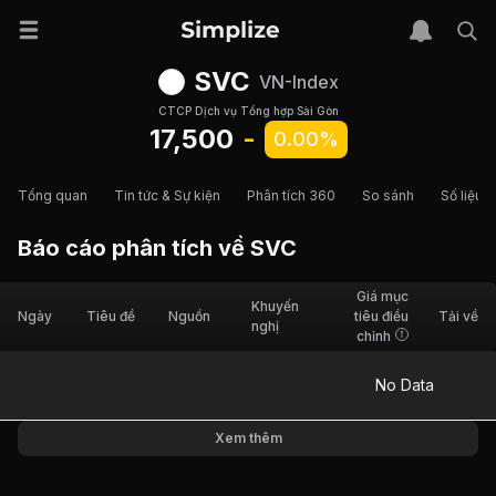
SVC
VN-Index
CTCP Dịch vụ Tổng hợp Sài Gòn
17,500
-
0.00%
Tổng quan
Tin tức & Sự kiện
Phân tích 360
So sánh
Số liệu t
Báo cáo phân tích về
SVC
Giá mục
Khuyến
Ngày
Tiêu đề
Nguồn
tiêu điều
Tải về
nghị
chỉnh
No Data
Xem thêm