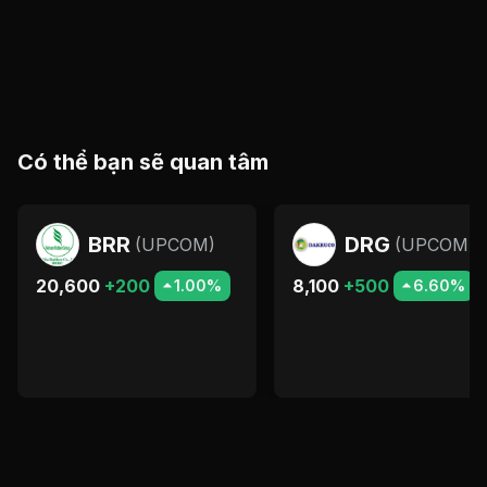
Có thể bạn sẽ quan tâm
BRR
DRG
(
UPCOM
)
(
UPCOM
)
20,600
+200
8,100
+500
1.00%
6.60%