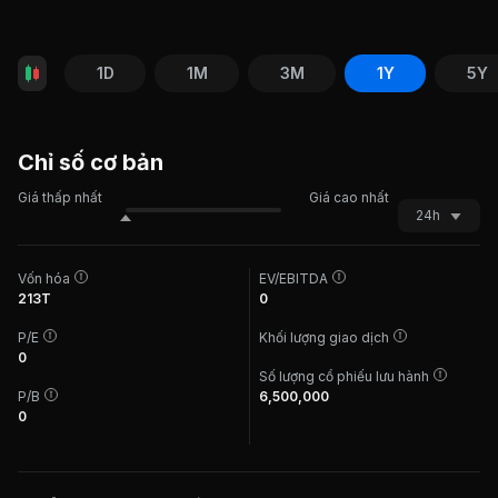
1D
1M
3M
1Y
5Y
Chỉ số cơ bản
Giá thấp nhất
Giá cao nhất
24h
Vốn hóa
EV/EBITDA
213T
0
P/E
Khối lượng giao dịch
0
Số lượng cổ phiếu lưu hành
P/B
6,500,000
0