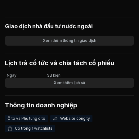
Giao dịch nhà đầu tư nước ngoài
Xem thêm thông tin giao dịch
Khối lượng
Giá trị giao dịch
Lịch trả cổ tức và chia tách cổ phiếu
Ngày
Sự kiện
Xem thêm lịch sử
Thông tin doanh nghiệp
Ô tô và Phụ tùng ô tô
Website công ty
Có trong 1 watchlists