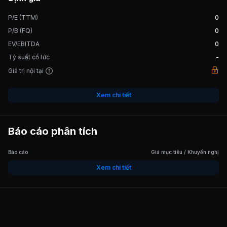
P/E (TTM)
0
P/B (FQ)
0
EV/EBITDA
0
Tỷ suất cổ tức
-
Giá trị nội tại
Xem chi tiết
Báo cáo phân tích
Báo cáo
Giá mục tiêu / Khuyến nghị
Xem chi tiết