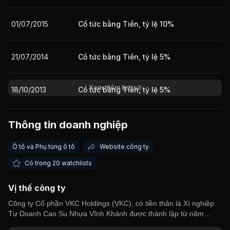
01/07/2015
Cổ tức bằng Tiền, tỷ lệ 10%
Giá trị giao dịch nhà đầu tư nước ngoài 10 phiên gần nhất
21/07/2014
Cổ tức bằng Tiền, tỷ lệ 5%
Xem thêm lịch sử
18/10/2013
Cổ tức bằng Tiền, tỷ lệ 5%
26/10/2012
Cổ tức bằng Tiền, tỷ lệ 5%
Thông tin doanh nghiệp
Ô tô và Phụ tùng ô tô
Website công ty
19/10/2011
Cổ tức bằng Tiền, tỷ lệ 10%
Có trong 20 watchlists
Vị thế công ty
Công ty Cổ phần VKC Holdings (VKC), có tiền thân là Xí nghiệp
Tự Doanh Cao Su Nhựa Vĩnh Khánh được thành lập từ năm
1993. Hoạt động kinh doanh chính của Công ty bao gồm sản