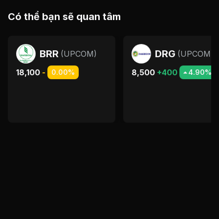
Có thể bạn sẽ quan tâm
BRR
DRG
(
UPCOM
)
(
UPCOM
)
18,100
-
8,500
+400
0.00%
4.90%