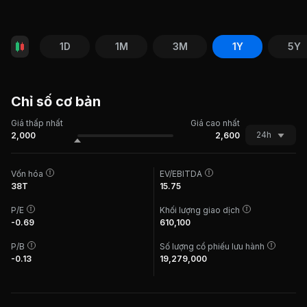
1D
1M
3M
1Y
5Y
Chỉ số cơ bản
Giá thấp nhất
Giá cao nhất
24h
2,000
2,600
Vốn hóa
EV/EBITDA
38T
15.75
P/E
Khối lượng giao dịch
-0.69
610,100
P/B
Số lượng cổ phiếu lưu hành
-0.13
19,279,000