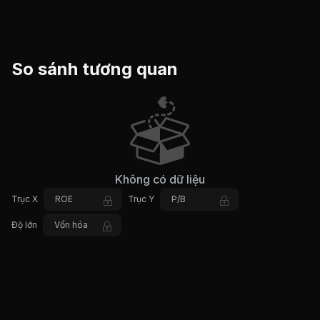
So sánh tương quan
Không có dữ liệu
Trục X
ROE
Trục Y
P/B
Độ lớn
Vốn hóa