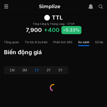
TTL
Tổng Công ty Thăng Long - CTCP
7,900
+400
5.33%
Tổng quan
Tin tức & Sự kiện
Phân tích 360
So sánh
Số liệu t
Biến động giá
1M
3M
1Y
3Y
5Y