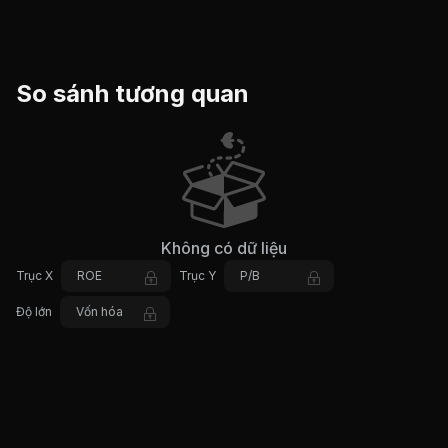
So sánh tương quan
Không có dữ liệu
Trục X
ROE
Trục Y
P/B
Độ lớn
Vốn hóa