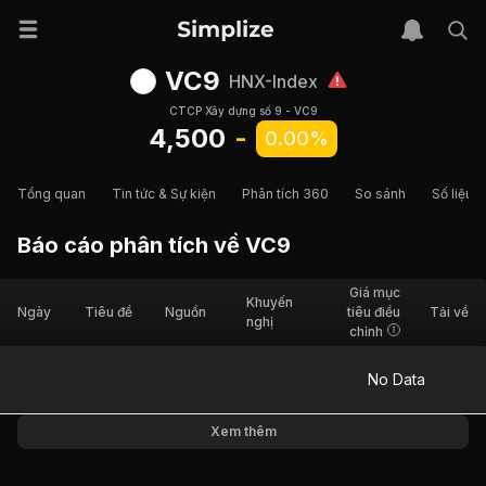
VC9
HNX-Index
CTCP Xây dựng số 9 - VC9
4,500
-
0.00%
Tổng quan
Tin tức & Sự kiện
Phân tích 360
So sánh
Số liệu t
Báo cáo phân tích về
VC9
Giá mục
Khuyến
Ngày
Tiêu đề
Nguồn
tiêu điều
Tải về
nghị
chỉnh
No Data
Xem thêm