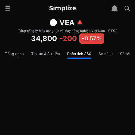
VEA
Tổng công ty Máy động lực và Máy nông nghiệp Việt Nam - CTCP
34,800
-200
0.57%
Tổng quan
Tin tức & Sự kiện
Phân tích 360
So sánh
Số liệu t