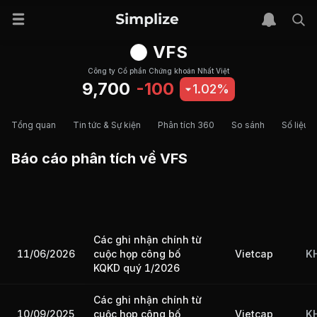
VFS
Công ty Cổ phần Chứng khoán Nhất Việt
9,700
-100
1.02%
Tổng quan
Tin tức & Sự kiện
Phân tích 360
So sánh
Số liệu t
Báo cáo phân tích về
VFS
Các ghi nhận chính từ
11/06/2026
Vietcap
K
cuộc họp công bố
KQKD quý 1/2026
Các ghi nhận chính từ
10/09/2025
Vietcap
K
cuộc họp công bố