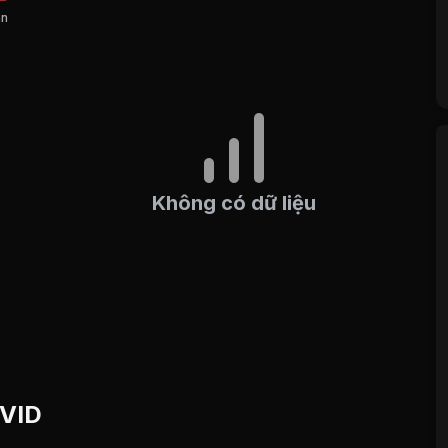
án
Không có dữ liệu
 VID