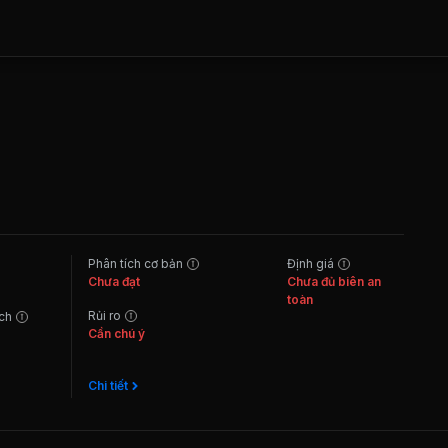
Phân tích cơ bản
Định giá
Chưa đạt
Chưa đủ biên an
toàn
Rủi ro
ách
Cần chú ý
Chi tiết