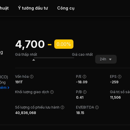
thuật
Ý tưởng đầu tư
Công cụ
4,700
-
0.00%
ng
Giá thấp nhất
Giá cao nhất
24h
Vốn hóa
P/E
EPS
GICO)
191T
-18.09
-259
động
lĩnh
hêm
Khối lượng giao dịch
P/B
Giá trị sổ s
 loại
0.41
11,506
n giấy
lẻ tại
Số lượng cổ phiếu lưu hành
EV/EBITDA
à các
40,836,068
18.15
trong
 tâm
hối
cả hệ