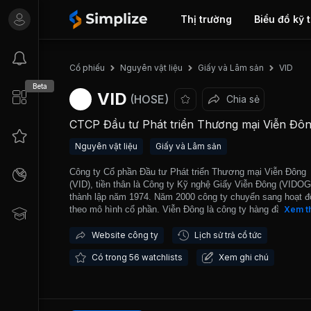
Thị trường
Biểu đồ kỹ 
VID
Cổ phiếu
Nguyên vật liệu
Giấy và Lâm sản
Beta
VID
(HOSE)
Chia sẻ
CTCP Đầu tư Phát triển Thương mại Viễn Đô
Nguyên vật liệu
Giấy và Lâm sản
Công ty Cổ phần Đầu tư Phát triển Thương mại Viễn Đông
(VID), tiền thân là Công ty Kỹ nghệ Giấy Viễn Đông (VIDO
thành lập năm 1974. Năm 2000 công ty chuyển sang hoạt 
theo mô hình cổ phần. Viễn Đông là công ty hàng đầu trong 
Xem t
vực kinh doanh các sản phẩm giấy; là nhà cung cấp lớn các
giấy ngoại nhập; sản xuất giấy photocopy, giấy vệ sinh, khă
Website công ty
Lịch sử trả cổ tức
các loại nhãn hiệu Vidon. Công ty có hệ thống phân phối sỉ, 
Có trong 56 watchlists
Xem ghi chú
các chợ, cửa hàng trong khu vực thành phố Hồ Chí Minh v
tỉnh thành. Về mặt hàng khăn giấy được phân phối rộng rãi 
các hệ thống siêu thị (Coopmart, Maximark, Citimart), trung
thương mại trên cả nước. Công ty cũng có hệ thống phân p
mặt hàng giấy mỹ thuật từ Nam ra Bắc đồng thời bao gồm 