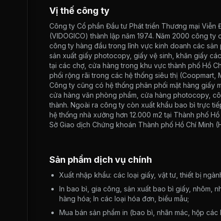
Vị thế công ty
Công ty Cổ phần Đầu tư Phát triển Thương mại Viễn Đ
(VIDOGICO) thành lập năm 1974. Năm 2000 công ty c
công ty hàng đầu trong lĩnh vực kinh doanh các sản 
sản xuất giấy photocopy, giấy vệ sinh, khăn giấy các
tại các chợ, cửa hàng trong khu vực thành phố Hồ Ch
phối rộng rãi trong các hệ thống siêu thị (Coopmart, 
Công ty cũng có hệ thống phân phối mặt hàng giấy m
cửa hàng văn phòng phẩm, cửa hàng photocopy, công 
thành. Ngoài ra công ty còn xuất khẩu bao bì trực ti
hệ thống nhà xưởng hơn 12.000 m2 tại Thành phố Hồ C
Sở Giao dịch Chứng khoán Thành phố Hồ Chí Minh (
Sản phẩm dịch vụ chính
Xuất nhập khẩu: các loại giấy, vật tư, thiết bị ngàn
In bao bì, gia công, sản xuất bao bì giấy, nhôm, nh
hàng hóa; In các loại hóa đơn, biểu mẫu;
Mua bán sản phẩm in (bao bì, nhãn mác, hộp các loại