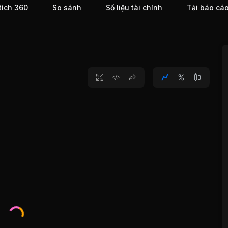
tích 360
So sánh
Số liệu tài chính
Tải báo cá
 công
ành.
ào,
ưởng
6, VID
h phố