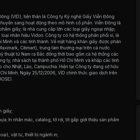
ông (VID), tiền thân là Công ty Kỹ nghệ Giấy Viễn Đông
huyển sang hoạt động theo mô hình cổ phần. Viễn Đông là
phẩm giấy; là nhà cung cấp lớn các loại giấy ngoại nhập;
 loại nhãn hiệu Vidon. Công ty có hệ thống phân phối sỉ, lẻ
í Minh và các tỉnh thành. Về mặt hàng khăn giấy được phân
Maximark, Citimart), trung tâm thương mại trên cả nước.
ỹ thuật từ Nam ra Bắc đồng thời bao gồm cả hệ thống các
ty, nhà sách tại thành phố Hồ Chí Minh và khắp các tỉnh
ếp cho Nhật, Lào, Campuchia. Hiện tại Công ty đang sở hữu
hí Minh. Ngày 25/12/2006, VID chính thức giao dịch trên
HOSE).
h giấy;
ựa; In nhãn mác, catalog, tờ rơi, tờ gấp giới thiệu sản phẩm
), vật tư, thiết bị ngành in;