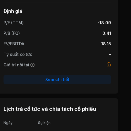
Định giá
P/E (TTM)
-18.09
P/B (FQ)
0.41
EV/EBITDA
18.15
Tỷ suất cổ tức
-
Giá trị nội tại
Xem chi tiết
Lịch trả cổ tức và chia tách cổ phiếu
Ngày
Sự kiện