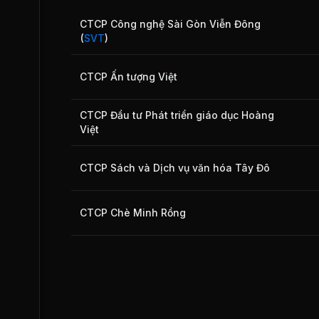
Ngoài ra, ngành giấy không được bảo hộ do hầu hết 
hiện vẫn duy trì thuế suất nhập khẩu 7% với hầu hết cá
CTCP Công nghệ Sài Gòn Viễn Đông
lệ thuộc nhiều vào tình hình và chính sách của Trung
(
SVT
)
CTCP Ấn tượng Việt
CTCP Đầu tư Phát triển giáo dục Hoàng
Việt
CTCP Sách và Dịch vụ văn hóa Tây Đô
CTCP Chè Minh Rồng