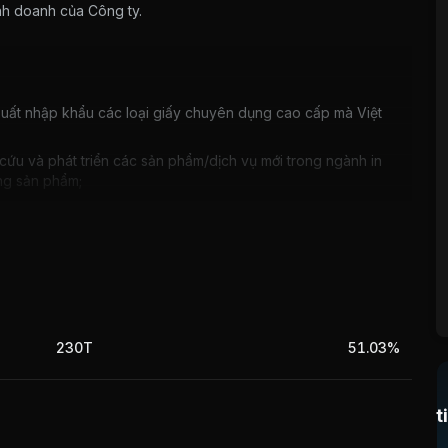
nh doanh của Công ty
.
uất nhập khẩu các loại giấy chuyên dụng cao cấp mà Việt
ên cứu và phát triển các sản phẩm/dịch vụ mới trong ngành in
ng sản phẩm;
hị Sách MetroBooks" tại các tỉnh/thành phố lớn tại miền
của công ty được xuất khẩu ra nước ngoài và các nguồn
230T
51.03%
 Việt Nam khi thuế được giảm xuống 0%.
c biệt là phân khúc sản phẩm giấy bao bì cao cấp. Sức
t
vực do quy mô nhỏ. thiết bị công nghệ lạc hậu.