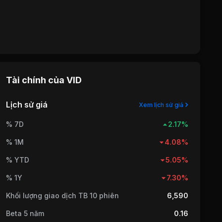
Tài chính của
VID
Lịch sử giá
Xem lịch sử giá
% 7D
2.17%
% 1M
4.08%
% YTD
5.05%
% 1Y
7.30%
Khối lượng giao dịch TB 10 phiên
6,590
Beta 5 năm
0.16