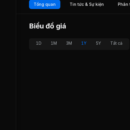
Tổng quan
Tin tức & Sự kiện
Phân 
thống các cửa hàng văn phòng phẩm, cửa hàng photocopy,
ty, nhà sách tại thành phố Hồ Chí Minh và khắp các tỉnh th
Ngoài ra công ty còn xuất khẩu bao bì trực tiếp cho Nhật, L
Campuchia. Hiện tại Công ty đang sở hữu hệ thống nhà x
Biểu đồ giá
hơn 12.000 m2 tại Thành phố Hồ Chí Minh. Ngày 25/12/200
chính thức giao dịch trên Sở Giao dịch Chứng khoán Thàn
Hồ Chí Minh (HOSE).
1D
1M
3M
1Y
5Y
Tất cả