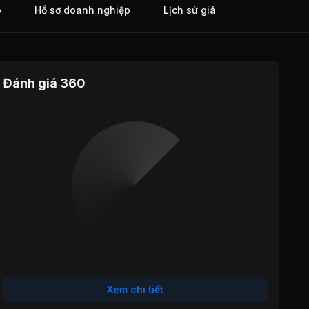
o
Hồ sơ doanh nghiệp
Lịch sử giá
Đánh giá 360
Định giá
Tăng trưởng
Cổ tức
Hiệu quả
Sức khỏe
hoạt động
tài chính
Xem chi tiết