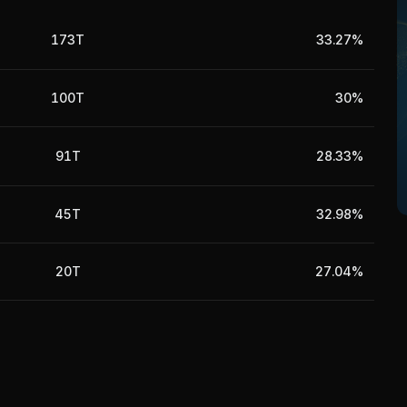
thuế nhập khẩu các loại giấy là 0% trong khi Trung Quốc
c loại giấy. Thị trường nguyên liệu giấy thu hồi (phế liệu)
173T
33.27%
 Quốc.
100T
30%
91T
28.33%
45T
32.98%
20T
27.04%