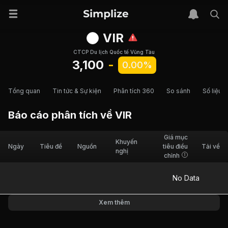
VIR
CTCP Du lịch Quốc tế Vũng Tàu
3,100
-
0.00%
Tổng quan
Tin tức & Sự kiện
Phân tích 360
So sánh
Số liệu t
Báo cáo phân tích về
VIR
Giá mục
Khuyến
Ngày
Tiêu đề
Nguồn
tiêu điều
Tải về
nghị
chỉnh
No Data
Xem thêm