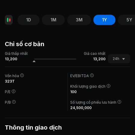
1D
1M
3M
1Y
5Y
Chỉ số cơ bản
Giá thấp nhất
Giá cao nhất
24h
13,200
13,200
Vốn hóa
EV/EBITDA
323T
Khối lượng giao dịch
P/E
100
P/B
Số lượng cổ phiếu lưu hành
24,500,000
Thông tin giao dịch