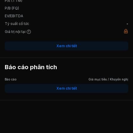
P/E (TTM)
P/B (FQ)
EV/EBITDA
Tỷ suất cổ tức
-
Giá trị nội tại
Xem chi tiết
Báo cáo phân tích
Báo cáo
Giá mục tiêu / Khuyến nghị
Xem chi tiết