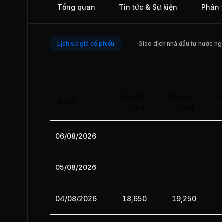
Tổng quan
Tin tức & Sự kiện
Phân 
phát triển rất tốt, VNL luôn là đại lý đứng đầu của các Hãng
không Vietnam Airlines, China Airlines, Asiana Airlines, Si
Airlines, Thais Airways. Hiện tại, VNL sở hữu 14 đầu kéo
container và 18 rơ móc, 7 xe tải có trọng tải 2 tấn, kho hàng
chuẩn 16.000 m2 ở 145- 147 Nguyễn tất Thành, Quận 4, th
Lịch sử giá cổ phiếu
Giao dịch nhà đầu tư nước ng
phố Hồ Chí Minh. Bên cạnh đó, VNL còn có đầy đủ các trang
bị phục vụ cho việc bốc dỡ hàng tại kho như xe cẩu, xe nâ
palet (miếng gỗ chống ẩm ướt trong kho). Ngày 17/08/2009
niêm yết trên Sở Giao dịch Chứng khoán Thành phố Hồ Chí
Minh (HOSE).
Giá mở
Giá cao
Gi
Ngày
cửa
nhất
06/08/2026
05/08/2026
04/08/2026
18,650
19,250