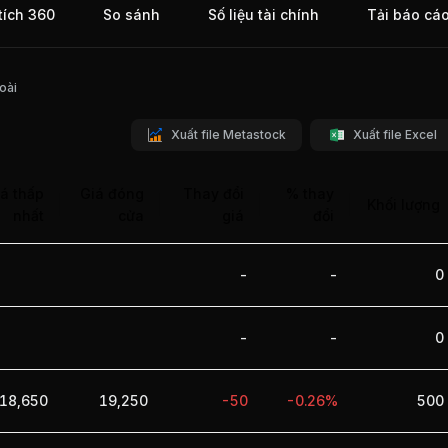
tích 360
So sánh
Số liệu tài chính
Tải báo cá
 hàng
ngapore
 tiêu
ành
oài
 thiết
ng,
Xuất file Metastock
Xuất file Excel
, VNL
á thấp
Giá đóng
Thay đổi
% thay
Khối lượng
nhất
cửa
giá
đổi
-
-
0
-
-
0
18,650
19,250
-50
-0.26%
500