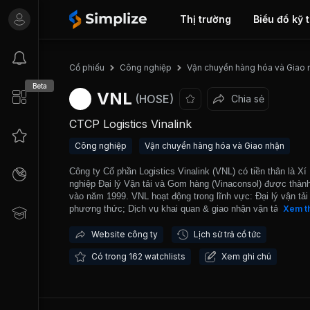
Thị trường
Biểu đồ kỹ 
Cổ phiếu
Công nghiệp
Vận chuyển hàng hóa và Giao 
Beta
VNL
(HOSE)
Chia sẻ
CTCP Logistics Vinalink
Công nghiệp
Vận chuyển hàng hóa và Giao nhận
Công ty Cổ phần Logistics Vinalink (VNL) có tiền thân là Xí
nghiệp Đại lý Vận tải và Gom hàng (Vinaconsol) được thành
vào năm 1999. VNL hoạt động trong lĩnh vực: Đại lý vận tải
phương thức; Dịch vụ khai quan & giao nhận vận tải; Kinh 
Xem t
cho thuê văn phòng & kho bãi; Đại lý tàu biển & môi giới h
hải; Dịch vụ phát chuyển nhanh nội địa. VNL đang thực hiệ
Website công ty
Lịch sử trả cổ tức
tuyến vận tải trực tiếp hàng lẻ (LCL) xuất đường biển đi Ch
Có trong 162 watchlists
Xem ghi chú
(Trung Quốc, Singapore, Hong Kong, Nhật Bản, Malaysia) v
Châu Mỹ (Mỹ, Canada), châu Âu. Bên cạnh đó, phát triển t
các tuyến Châu Âu, Trung Đông; tuyến vận tải đa phương 
kết hợp đường biển-đường sắt liên vận đi Trung Á. Về dịch
vận tải đường không, hiện tại doanh thu mảng này của VNL