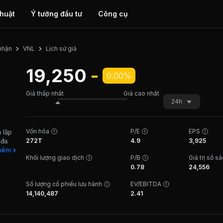
thuật
Ý tưởng đầu tư
Công cụ
Lịch sử giá
nhận
VNL
19,250
-
0.00%
Giá thấp nhất
Giá cao nhất
24h
Vốn hóa
P/E
EPS
 lập
272T
4.9
3,925
 đa
doanh
hêm
Khối lượng giao dịch
P/B
Giá trị sổ s
àng
0.78
24,556
n các
âu Á
Số lượng cổ phiếu lưu hành
EV/EBITDA
à
14,140,487
2.41
hêm
thức
 vụ
 đang