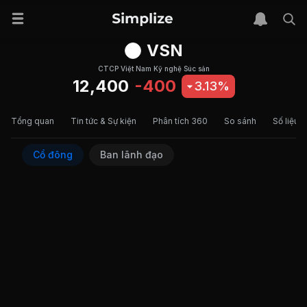
VSN
CTCP Việt Nam Kỹ nghệ Súc sản
12,400
-400
3.13%
Tổng quan
Tin tức & Sự kiện
Phân tích 360
So sánh
Số liệu t
Cổ đông
Ban lãnh đạo