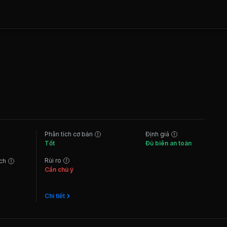
Phân tích cơ bản
Định giá
Tốt
Đủ biên an toàn
Rủi ro
ách
Cần chú ý
Chi tiết