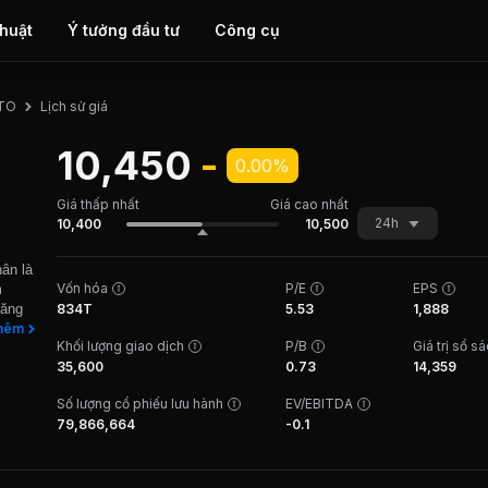
thuật
Ý tưởng đầu tư
Công cụ
Lịch sử giá
TO
10,450
-
0.00%
Giá thấp nhất
Giá cao nhất
24h
10,400
10,500
ân là
Vốn hóa
P/E
EPS
m
xăng
834T
5.53
1,888
nh
hêm
Khối lượng giao dịch
P/B
Giá trị sổ s
. Công
35,600
0.73
14,359
43.239
ội địa
Số lượng cổ phiếu lưu hành
EV/EBITDA
79,866,664
-0.1
dịch
.