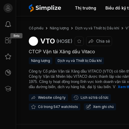
Thị trường
Biểu đồ kỹ 
Cổ phiếu
Năng lượng
Dịch vụ và Thiết bị Dầu khí
V
Beta
VTO
(HOSE)
Chia sẻ
CTCP Vận tải Xăng dầu Vitaco
Năng lượng
Dịch vụ và Thiết bị Dầu khí
Công ty Cổ phần Vận tải Xăng dầu VITACO (VTO) có tiền th
Công ty Vận tải Nhiên liệu VITACO được thành lập vào nă
1975. Công ty hoạt động trong lĩnh vực kinh doanh vận tải 
dầu đường biển, dịch vụ hàng hải, đại lý tàu biển. VTO chí
Xem t
thức hoạt động theo mô hình công ty cổ phần từ năm 2005
ty sở hữu đội tàu vận chuyển xăng dầu với tổng trọng tải 1
Website công ty
Lịch sử trả cổ tức
DWT. Đội tàu ven biển chiếm khoảng 40% thị phần vận tải n
Có trong 547 watchlists
Xem ghi chú
toàn quốc, tương đương với 66% thị phần vận tải của
Petrolimex. VTO được niêm yết và giao dịch trên Sở Giao 
Chứng khoán Thành phố Hồ Chí Minh (HOSE) từ năm 2007