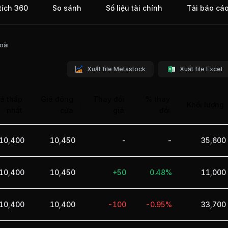
tích 360
So sánh
Số liệu tài chính
Tải báo cá
oài
Xuất file Metastock
Xuất file Excel
á thấp
Giá đóng
Thay đổi
% thay
Khối lượng
nhất
cửa
giá
đổi
10,400
10,450
-
-
35,600
10,400
10,450
+50
0.48%
11,000
10,400
10,400
-100
-0.95%
33,700