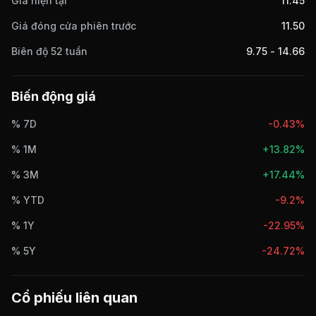
Giá hiện tại
11.45
Giá đóng cửa phiên trước
11.50
Biên độ 52 tuần
9.75
-
14.66
Biến động giá
% 7D
-0.43%
% 1M
+
13.82%
% 3M
+
17.44%
% YTD
-9.2%
% 1Y
-22.95%
% 5Y
-24.72%
Cổ phiếu liên quan