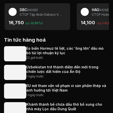
DBC
HAG
(
HOSE
)
(
HOSE
)
CTCP Tập đoàn Dabaco Việt Nam
16,750
14,100
(0.90%)
(-0.35
150
-50
Tin tức hàng hoá
Eo biển Hormuz tê liệt, các 'ông lớn' dầu mỏ
bỏ túi lợi nhuận kỷ lục
22 giờ trước
Uzbekistan trở thành điểm đến mới trong
chiến lược đất hiếm của Ấn Độ
1 ngày trước
EU mở tham vấn về phạm vi sản phẩm thép và
ảnh hưởng tới Việt Nam
1 ngày trước
Khánh thành bể chứa dầu thô bổ sung cho
nhà máy Lọc dầu Dung Quất