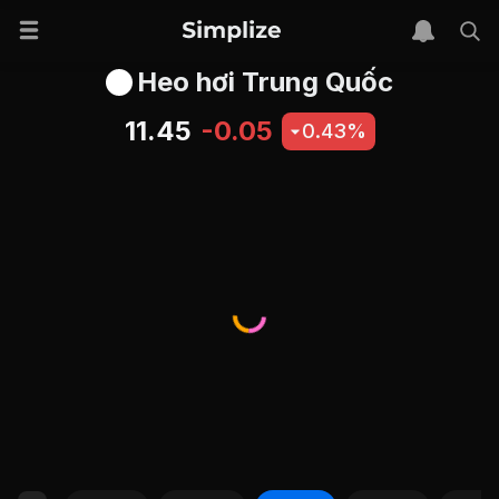
Heo hơi Trung Quốc
11.45
-0.05
0.43%