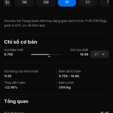
1M
3M
1Y
5Y
Tất
Giá Heo hơi Trung Quốc hôm nay đang giao dịch ở mức 11.45 (CNY/kg),
giảm 0.43% so với hôm qua
Chỉ số cơ bản
Giá thấp nhất
Giá cao nhất
1Y
9.750
14.66
Giá đóng cửa hôm trước
Biên độ 52 tuần
11.50
9.750 - 14.66
Thay đổi 1 năm
Đơn vị tính
-22.95%
CNY/kg
Tổng quan