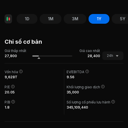
1D
1M
3M
1Y
5Y
Chỉ số cơ bản
Giá thấp nhất
Giá cao nhất
24h
27,800
28,400
Vốn hóa
EV/EBITDA
9,628T
9.56
P/E
Khối lượng giao dịch
20.05
35,000
P/B
Số lượng cổ phiếu lưu hành
1.8
345,109,440