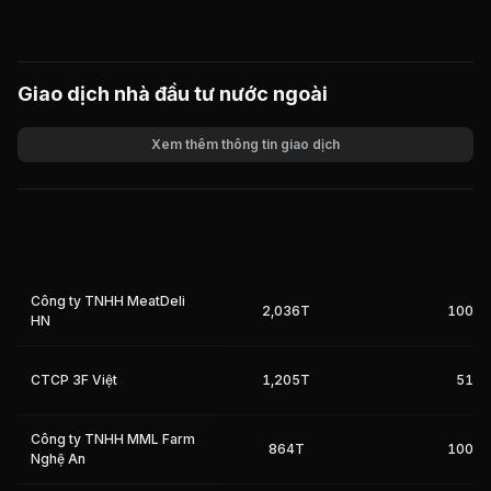
Giao dịch nhà đầu tư nước ngoài
Xem thêm thông tin giao dịch
Khối lượng
Giá trị giao dịch
Công ty TNHH MeatDeli
2,036T
100%
HN
CTCP 3F Việt
1,205T
51%
Công ty TNHH MML Farm
864T
100%
Nghệ An