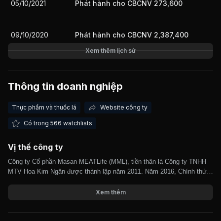
05/10/2021
Phát hành cho CBCNV 273,600
09/10/2020
Phát hành cho CBCNV 2,387,400
Xem thêm lịch sử
Thông tin doanh nghiệp
Thực phẩm và thuốc lá
Website công ty
Có trong 566 watchlists
Vị thế công ty
Công ty Cổ phần Masan MEATLife (MML), tiền thân là Công ty TNHH
MTV Hoa Kim Ngân được thành lập năm 2011. Năm 2016, Chính thức
hoạt động là Công ty Cổ phần. Hoạt động kinh doanh chính của Công ty
là: Hoạt động đầu tư, tư vấn quản lý và hoạt động thương mại mua bán
Xem thêm
hàng hóa; Sản xuất, chế biến, gia công các sản phẩm thức ăn gia súc,
gia cầm, thủy sản... MML là đơn vị thành viên của Tập đoàn Masan, do
đó MML luôn nhận được sự hỗ trợ từ phía Tập đoàn về vốn, chiến