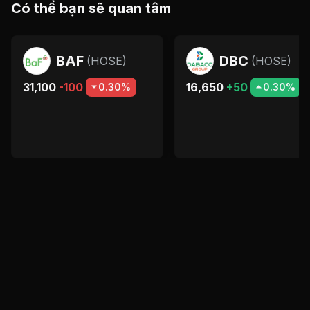
Có thể bạn sẽ quan tâm
BAF
DBC
(
HOSE
)
(
HOSE
)
31,100
-100
16,650
+50
0.30%
0.30%