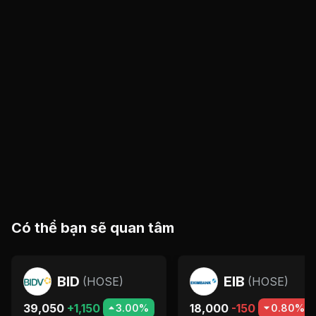
Có thể bạn sẽ quan tâm
BID
EIB
(
HOSE
)
(
HOSE
)
39,050
+1,150
18,000
-150
3.00%
0.80%