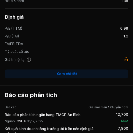
Beta 5 năm
1.36
Định giá
P/E (TTM)
6.99
P/B (FQ)
1.2
EV/EBITDA
Tỷ suất cổ tức
-
Giá trị nội tại
Xem chi tiết
Báo cáo phân tích
Báo cáo
Giá mục tiêu / Khuyến nghị
12,700
Báo cáo phân tích ngân hàng TMCP An Bình
MUA
Nguồn:
CSI
31/12/2025
7,800
Kết quả kinh doanh tăng trưởng tốt trên nền định giá