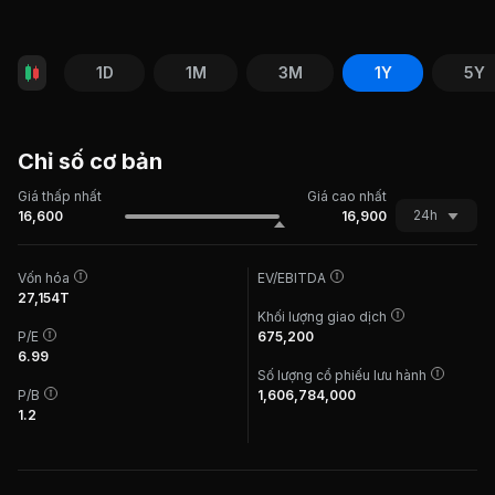
1D
1M
3M
1Y
5Y
Chỉ số cơ bản
Giá thấp nhất
Giá cao nhất
24h
16,600
16,900
Vốn hóa
EV/EBITDA
27,154T
Khối lượng giao dịch
P/E
675,200
6.99
Số lượng cổ phiếu lưu hành
P/B
1,606,784,000
1.2