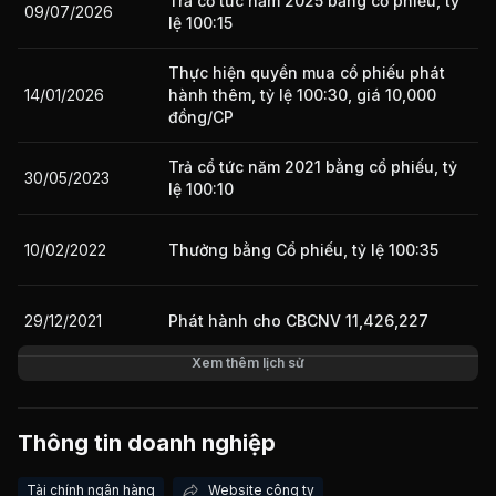
Trả cổ tức năm 2025 bằng cổ phiếu, tỷ
09/07/2026
lệ 100:15
Giá trị giao dịch nhà đầu tư nước ngoài 10 phiên gần nhất
Thực hiện quyền mua cổ phiếu phát
14/01/2026
hành thêm, tỷ lệ 100:30, giá 10,000
đồng/CP
Trả cổ tức năm 2021 bằng cổ phiếu, tỷ
30/05/2023
lệ 100:10
10/02/2022
Thưởng bằng Cổ phiếu, tỷ lệ 100:35
29/12/2021
Phát hành cho CBCNV 11,426,227
Xem thêm lịch sử
09/11/2021
Bán ưu đãi, tỷ lệ 5:1, giá 10000 đ/cp
Thông tin doanh nghiệp
Thực hiện quyền mua cổ phiếu phát
09/11/2021
hành thêm, tỷ lệ 5:1, giá 10,000
Tài chính ngân hàng
Website công ty
đồng/CP