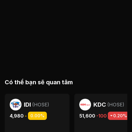
Có thể bạn sẽ quan tâm
IDI
KDC
(
HOSE
)
(
HOSE
)
4,980
-
51,600
-100
0.00%
0.20%