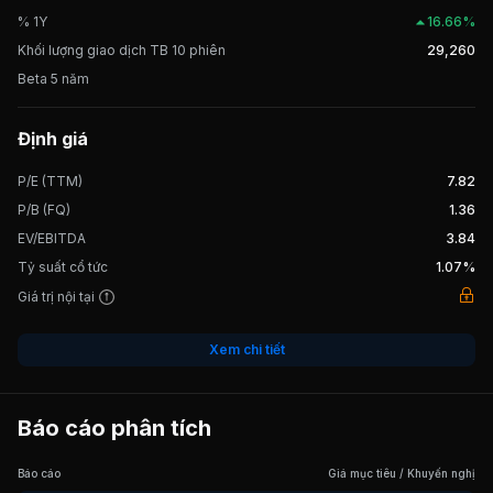
% 1Y
16.66%
Khối lượng giao dịch TB 10 phiên
29,260
Beta 5 năm
Định giá
P/E (TTM)
7.82
P/B (FQ)
1.36
EV/EBITDA
3.84
Tỷ suất cổ tức
1.07%
Giá trị nội tại
Xem chi tiết
Báo cáo phân tích
Báo cáo
Giá mục tiêu / Khuyến nghị