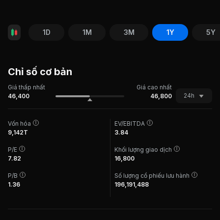
1D
1M
3M
1Y
5Y
Chỉ số cơ bản
Giá thấp nhất
Giá cao nhất
24h
46,400
46,800
Vốn hóa
EV/EBITDA
9,142T
3.84
P/E
Khối lượng giao dịch
7.82
16,800
P/B
Số lượng cổ phiếu lưu hành
1.36
196,191,488