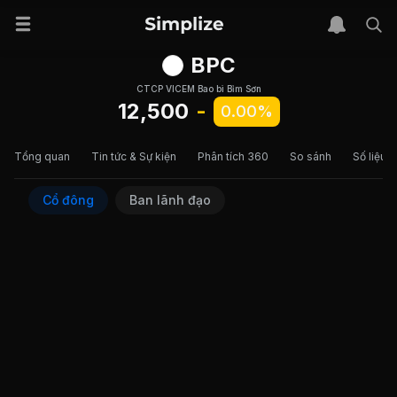
BPC
CTCP VICEM Bao bì Bỉm Sơn
12,500
-
0.00%
Tổng quan
Tin tức & Sự kiện
Phân tích 360
So sánh
Số liệu t
Cổ đông
Ban lãnh đạo