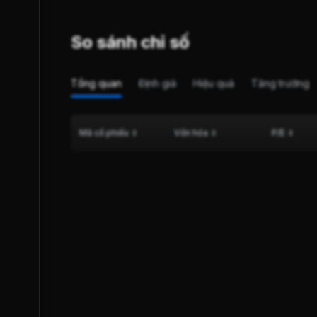
So sánh chỉ số
Tổng quan
Định giá
Hiệu quả
Tăng trưởng
Mã cổ phiếu
Vốn hóa
P/E