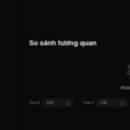
SUY YẾU
GIẢM GIÁ
XU HƯỚNG (S-Trend)
So sánh tương quan
Khô
Trục X
ROE
Trục Y
P/B