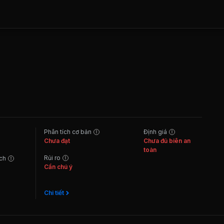
Phân tích cơ bản
Định giá
Chưa đạt
Chưa đủ biên an
toàn
Rủi ro
ách
Cần chú ý
Chi tiết