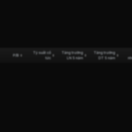
Tỷ suất cổ
Tăng trưởng
Tăng trưởng
P/B
tức
LN 5 năm
DT 5 năm
nh