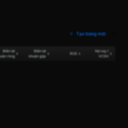
Tạo bảng mới
0
Biên lợi
Biên lợi
Nợ vay /
ROE
uận ròng
nhuận gộp
VCSH