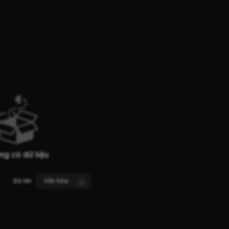
ng có dữ liệu
Độ lớn
Vốn hóa