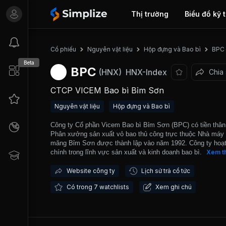
Thị trường
Biểu đồ kỹ 
Cổ phiếu
Nguyên vật liệu
Hộp đựng và Bao bì
BPC
Beta
BPC
(HNX)
HNX-Index
Chia
CTCP VICEM Bao bì Bỉm Sơn
Nguyên vật liệu
Hộp đựng và Bao bì
Công ty Cổ phần Vicem Bao bì Bỉm Sơn (BPC) có tiền thân
Phân xưởng sản xuất vỏ bao thủ công trực thuộc Nhà máy 
măng Bỉm Sơn được thành lập vào năm 1992. Công ty hoạ
chính trong lĩnh vực sản xuất và kinh doanh bao bì. BPC c
Xem t
sang hoạt động theo mô hình cổ phần từ năm 1999. Công ty
có dây chuyền sản xuất bao bì với công suất 60 triệu vỏ
Website công ty
Lịch sử trả cổ tức
bao/năm. Sản phẩm vỏ bao của Công ty được tiêu thụ ở m
Có trong 7 watchlists
Xem ghi chú
đơn vị khách hàng như: Công ty cổ phần xi măng Bỉm Sơn
ty xi măng Tam Điệp, Công ty cổ phần xi măng Hoàng Mai,
ty cổ phần xi măng Bút sơn, Công ty xi măng Nghi Sơn, Cô
xi măng Quảng Bình. BPC cung cấp khoảng 70-80% lượng
bao mà Công ty Cổ phần xi măng ViCem Bỉm Sơn nhập vào