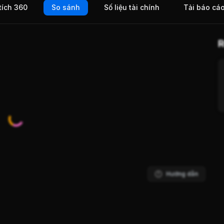
tích 360
So sánh
Số liệu tài chính
Tải báo cá
ịch
R
Hướng dẫn