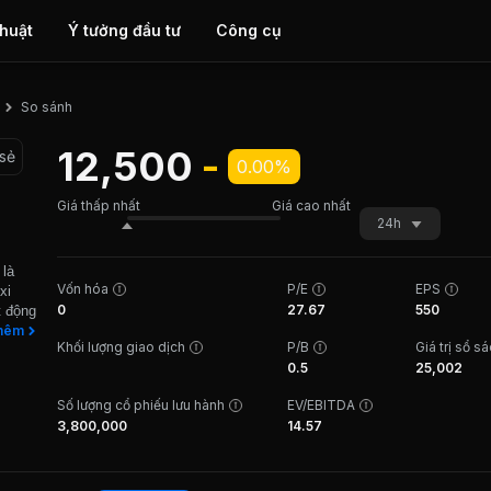
thuật
Ý tưởng đầu tư
Công cụ
So sánh
12,500
-
 sẻ
0.00%
Giá thấp nhất
Giá cao nhất
24h
 là
Vốn hóa
P/E
EPS
xi
0
27.67
550
t động
huyển
hêm
Khối lượng giao dịch
P/B
Giá trị sổ s
 hiện
0.5
25,002
ột số
Số lượng cổ phiếu lưu hành
EV/EBITDA
, Công
3,800,000
14.57
 Công
ng ty
 vỏ
.