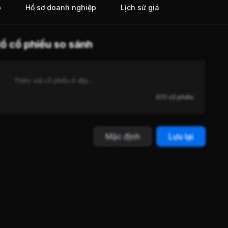
o
Hồ sơ doanh nghiệp
Lịch sử giá
ổ cổ phiếu so sánh
0/11 cổ phiếu
Mặc định
Lưu lại