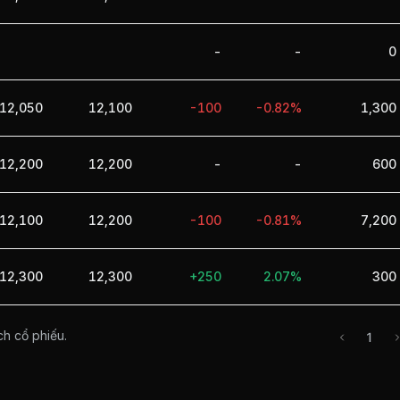
-
-
0
12,050
12,100
-100
-0.82%
1,300
12,200
12,200
-
-
600
12,100
12,200
-100
-0.81%
7,200
12,300
12,300
+250
2.07%
300
ch cổ phiếu.
1