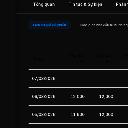
Tổng quan
Tin tức & Sự kiện
Phân 
inch/tháng. Về dây courroie, năng lực sản xuất là 12,5 triệu
inch/tháng. Sản phẩm của công ty được xuất khẩu sang thị
trường Mỹ, Malaysia, Indonesia, Nhật Bản, Trung Quốc, Ai
Ngày 13/12/2011, BRC chính thức giao dịch tại Sở Giao dị
Chứng khoán Thành phố Hồ Chí Minh (HOSE).
Lịch sử giá cổ phiếu
Giao dịch nhà đầu tư nước ng
Giá mở
Giá cao
Gi
Ngày
cửa
nhất
07/08/2026
06/08/2026
12,000
12,000
05/08/2026
11,900
12,000