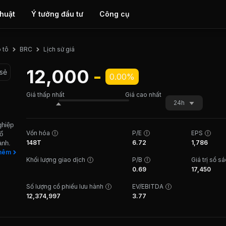
thuật
Ý tưởng đầu tư
Công cụ
Lịch sử giá
 tô
BRC
12,000
-
 sẻ
0.00%
Giá thấp nhất
Giá cao nhất
24h
ghiệp
Vốn hóa
P/E
EPS
ổ
148T
6.72
1,786
ành.
g và
hêm
Khối lượng giao dịch
P/B
Giá trị sổ s
a bán
0.69
17,450
xe gắn
án
Số lượng cổ phiếu lưu hành
EV/EBITDA
ng ty
12,374,997
3.77
 phẩm
- 40%
ải