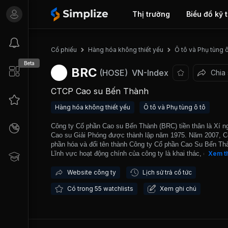
Thị trường
Biểu đồ kỹ 
Cổ phiếu
Hàng hóa không thiết yếu
Ô tô và Phụ tùng ô
Beta
BRC
(HOSE)
VN-Index
Chia
CTCP Cao su Bến Thành
Hàng hóa không thiết yếu
Ô tô và Phụ tùng ô tô
Công ty Cổ phần Cao su Bến Thành (BRC) tiền thân là Xí n
Cao su Giải Phóng được thành lập năm 1975. Năm 2007, C
phần hóa và đổi tên thành Công ty Cổ phần Cao Su Bến Th
Lĩnh vực hoạt động chính của công ty là khai thác, gia côn
Xem t
kinh doanh mủ cao su, băng tải cao su và dây courroie; Mu
sản phẩm cao su: Băng tải, dây trân bản, vỏ ruột xe đạp – 
Website công ty
Lịch sử trả cổ tức
máy, cao su nguyên liệu, sản phẩm cao su kỹ thuật; Mua b
Có trong 55 watchlists
Xem ghi chú
nguyên liệu, vật tư, thiết bị phục vụ ngành công nghiệp. Cô
là doanh nghiệp sản xuất băng tải hàng đầu Việt Nam. Sản
băng tải của công ty chiếm thị phần lớn nhất, khoảng 30% 
thị trường trong nước. Công ty có khả năng sản xuất băng t
công nghiệp 200.000 m2/năm và dây courroie 12,5 triệu