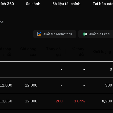
tích 360
So sánh
Số liệu tài chính
Tải báo cá
 Cập.
ch
oài
Xuất file Metastock
Xuất file Excel
á thấp
Giá đóng
Thay đổi
% thay
Khối lượng
nhất
cửa
giá
đổi
-
-
0
12,000
12,000
-
-
300
11,850
12,000
-200
-1.64%
8,200