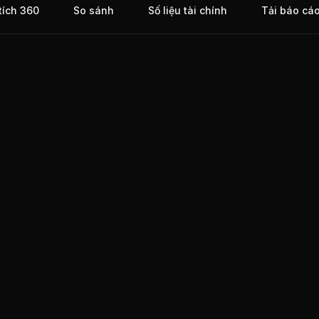
tích 360
So sánh
Số liệu tài chính
Tải báo cá
 Cập.
ch