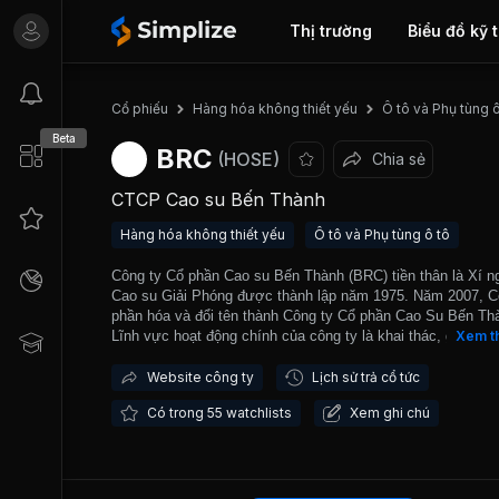
Thị trường
Biểu đồ kỹ 
Cổ phiếu
Hàng hóa không thiết yếu
Ô tô và Phụ tùng ô
Beta
BRC
(HOSE)
Chia sẻ
CTCP Cao su Bến Thành
Hàng hóa không thiết yếu
Ô tô và Phụ tùng ô tô
Công ty Cổ phần Cao su Bến Thành (BRC) tiền thân là Xí n
Cao su Giải Phóng được thành lập năm 1975. Năm 2007, C
phần hóa và đổi tên thành Công ty Cổ phần Cao Su Bến Th
Lĩnh vực hoạt động chính của công ty là khai thác, gia côn
Xem t
kinh doanh mủ cao su, băng tải cao su và dây courroie; Mu
sản phẩm cao su: Băng tải, dây trân bản, vỏ ruột xe đạp – 
Website công ty
Lịch sử trả cổ tức
máy, cao su nguyên liệu, sản phẩm cao su kỹ thuật; Mua b
Có trong 55 watchlists
Xem ghi chú
nguyên liệu, vật tư, thiết bị phục vụ ngành công nghiệp. Cô
là doanh nghiệp sản xuất băng tải hàng đầu Việt Nam. Sản
băng tải của công ty chiếm thị phần lớn nhất, khoảng 30% 
thị trường trong nước. Công ty có khả năng sản xuất băng t
công nghiệp 200.000 m2/năm và dây courroie 12,5 triệu