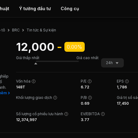
thuật
Ý tưởng đầu tư
Công cụ
Tin tức & Sự kiện
 tô
BRC
12,000
-
0.00%
Giá thấp nhất
Giá cao nhất
24h
ghiệp
Vốn hóa
P/E
EPS
ổ
148T
6.72
1,786
ành.
g và
hêm
Khối lượng giao dịch
P/B
Giá trị sổ s
a bán
0.69
17,450
xe gắn
án
Số lượng cổ phiếu lưu hành
EV/EBITDA
ng ty
12,374,997
3.77
 phẩm
- 40%
ải