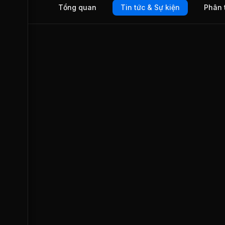
Tổng quan
Tin tức & Sự kiện
Phân 
inch/tháng. Về dây courroie, năng lực sản xuất là 12,5 triệu
inch/tháng. Sản phẩm của công ty được xuất khẩu sang thị
trường Mỹ, Malaysia, Indonesia, Nhật Bản, Trung Quốc, Ai
Ngày 13/12/2011, BRC chính thức giao dịch tại Sở Giao dị
Chứng khoán Thành phố Hồ Chí Minh (HOSE).