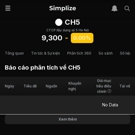
CH5
CTCP Xây dựng số 5 Hà Nội
9,300
-
0.00%
Tổng quan
Tin tức & Sự kiện
Phân tích 360
So sánh
Số liệu t
Báo cáo phân tích về
CH5
Giá mục
Khuyến
Ngày
Tiêu đề
Nguồn
tiêu điều
Tải về
nghị
chỉnh
No Data
Xem thêm