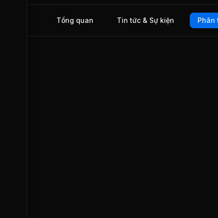
Pullman Hà Nội. Bên cạnh đó, Công ty là chủ đầu tư quản l
khai thác Tòa nhà 101 Láng Hạ, Hà Nội.
Tổng quan
Tin tức & Sự kiện
Phân 