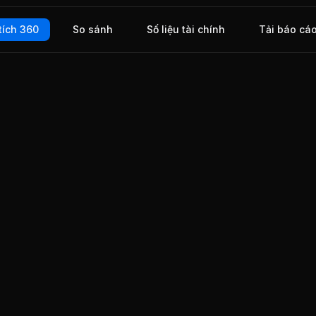
ý và
tích 360
So sánh
Số liệu tài chính
Tải báo cá