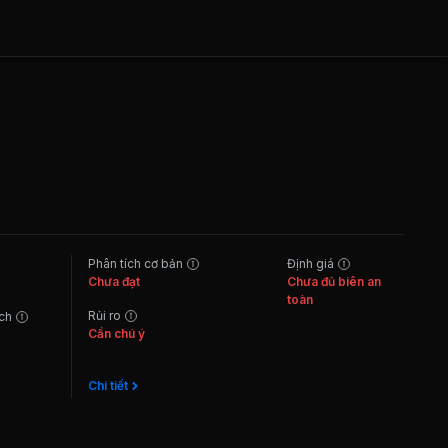
Phân tích cơ bản
Định giá
Chưa đạt
Chưa đủ biên an
toàn
Rủi ro
ách
Cần chú ý
Chi tiết