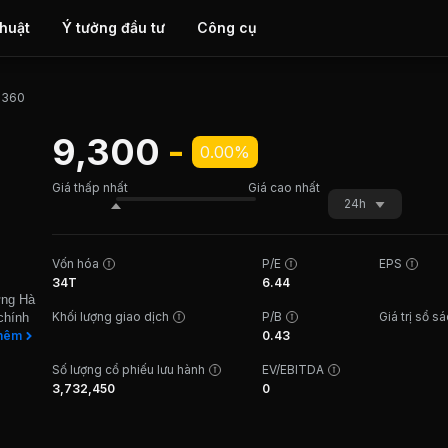
thuật
Ý tưởng đầu tư
Công cụ
h 360
9,300
-
0.00%
Giá thấp nhất
Giá cao nhất
24h
Vốn hóa
P/E
EPS
34T
6.44
ựng Hà
Khối lượng giao dịch
P/B
Giá trị sổ s
chính
iệp
hêm
0.43
ộng
Số lượng cổ phiếu lưu hành
EV/EBITDA
a thi
3,732,450
0
thương
uộc Dự
ăn
sạn