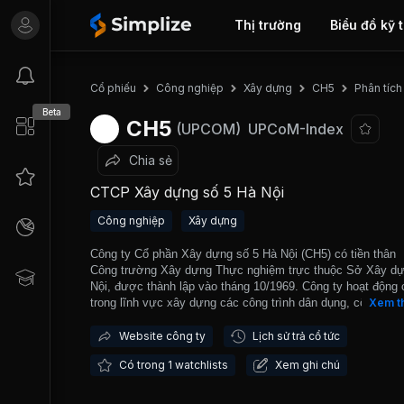
Thị trường
Biểu đồ kỹ 
Phân tíc
Cổ phiếu
Công nghiệp
Xây dựng
CH5
Beta
CH5
(UPCOM)
UPCoM-Index
Chia sẻ
CTCP Xây dựng số 5 Hà Nội
Công nghiệp
Xây dựng
Công ty Cổ phần Xây dựng số 5 Hà Nội (CH5) có tiền thân
Công trường Xây dựng Thực nghiệm trực thuộc Sở Xây d
Nội, được thành lập vào tháng 10/1969. Công ty hoạt động 
trong lĩnh vực xây dựng các công trình dân dụng, công ngh
Xem t
và đầu tư kinh doanh bất động sản. CH5 chính thức hoạt đ
theo mô hình công ty cổ phần từ năm 2006. CH5 đã tham gi
Website công ty
Lịch sử trả cổ tức
công một số công trình tiêu biểu như tầng hầm Trung tâm 
Có trong 1 watchlists
Xem ghi chú
mại Nam Thăng Long, Gói thầu số 9.1 - Xây dựng cống th
án thoát nước cải tạo môi trường Hà Nội, Công trình Khu v
phòng thuộc Đơn nguyên 3 - Tòa nhà văn phòng và khách 