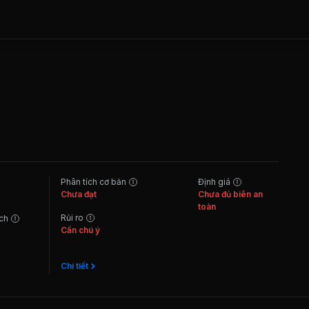
Phân tích cơ bản
Định giá
Chưa đạt
Chưa đủ biên an
toàn
Rủi ro
ách
Cần chú ý
Chi tiết