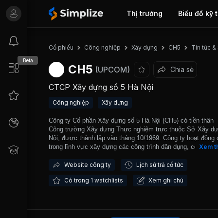
Thị trường
Biểu đồ kỹ 
Tin tức &
Cổ phiếu
Công nghiệp
Xây dựng
CH5
Beta
CH5
(UPCOM)
Chia sẻ
CTCP Xây dựng số 5 Hà Nội
Công nghiệp
Xây dựng
Công ty Cổ phần Xây dựng số 5 Hà Nội (CH5) có tiền thân
Công trường Xây dựng Thực nghiệm trực thuộc Sở Xây d
Nội, được thành lập vào tháng 10/1969. Công ty hoạt động 
trong lĩnh vực xây dựng các công trình dân dụng, công ngh
Xem t
và đầu tư kinh doanh bất động sản. CH5 chính thức hoạt đ
theo mô hình công ty cổ phần từ năm 2006. CH5 đã tham gi
Website công ty
Lịch sử trả cổ tức
công một số công trình tiêu biểu như tầng hầm Trung tâm 
Có trong 1 watchlists
Xem ghi chú
mại Nam Thăng Long, Gói thầu số 9.1 - Xây dựng cống th
án thoát nước cải tạo môi trường Hà Nội, Công trình Khu v
phòng thuộc Đơn nguyên 3 - Tòa nhà văn phòng và khách 
Pullman Hà Nội. Bên cạnh đó, Công ty là chủ đầu tư quản l
khai thác Tòa nhà 101 Láng Hạ, Hà Nội.