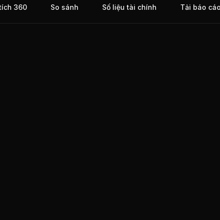
tích 360
So sánh
Số liệu tài chính
Tải báo cá