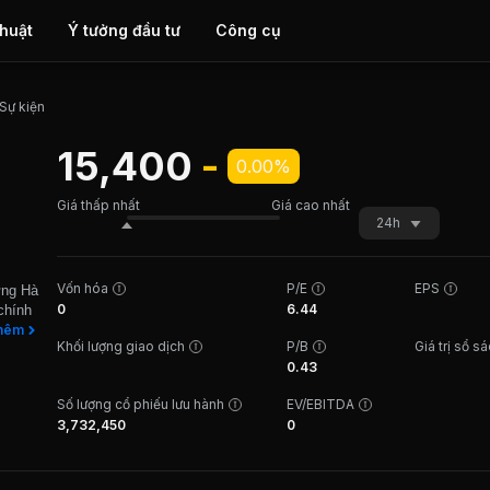
thuật
Ý tưởng đầu tư
Công cụ
 Sự kiện
15,400
-
0.00%
Giá thấp nhất
Giá cao nhất
24h
Vốn hóa
P/E
EPS
ựng Hà
0
6.44
chính
iệp
hêm
Khối lượng giao dịch
P/B
Giá trị sổ s
ộng
0.43
a thi
thương
Số lượng cổ phiếu lưu hành
EV/EBITDA
uộc Dự
3,732,450
0
ăn
sạn
ý và