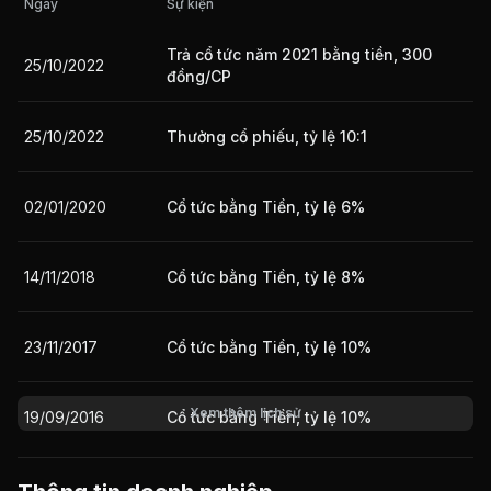
Ngày
Sự kiện
Trả cổ tức năm 2021 bằng tiền, 300
25/10/2022
Giá trị giao dịch nhà đầu tư nước ngoài 10 phiên gần nhất
đồng/CP
25/10/2022
Thưởng cổ phiếu, tỷ lệ 10:1
02/01/2020
Cổ tức bằng Tiền, tỷ lệ 6%
14/11/2018
Cổ tức bằng Tiền, tỷ lệ 8%
23/11/2017
Cổ tức bằng Tiền, tỷ lệ 10%
Xem thêm lịch sử
19/09/2016
Cổ tức bằng Tiền, tỷ lệ 10%
30/10/2015
Cổ tức bằng Tiền, tỷ lệ 15.5%