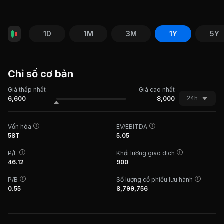
1D
1M
3M
1Y
5Y
Chỉ số cơ bản
Giá thấp nhất
Giá cao nhất
24h
6,600
8,000
Vốn hóa
EV/EBITDA
58T
5.05
P/E
Khối lượng giao dịch
46.12
900
P/B
Số lượng cổ phiếu lưu hành
0.55
8,799,756