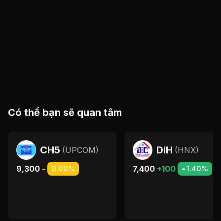
Có thể bạn sẽ quan tâm
CH5
DIH
(
UPCOM
)
(
HNX
)
9,300
-
7,400
+100
0.00%
1.40%