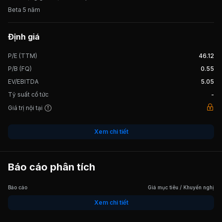
Beta 5 năm
Định giá
P/E (TTM)
46.12
P/B (FQ)
0.55
EV/EBITDA
5.05
Tỷ suất cổ tức
-
Giá trị nội tại
Xem chi tiết
Báo cáo phân tích
Báo cáo
Giá mục tiêu / Khuyến nghị
Xem chi tiết