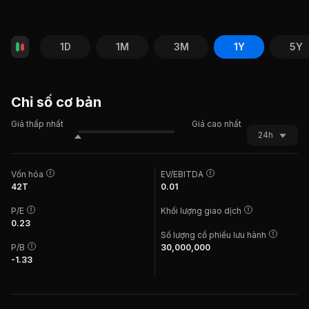
1D
1M
3M
1Y
5Y
Chỉ số cơ bản
Giá thấp nhất
Giá cao nhất
24h
Vốn hóa
EV/EBITDA
42T
0.01
P/E
Khối lượng giao dịch
0.23
Số lượng cổ phiếu lưu hành
P/B
30,000,000
-1.33