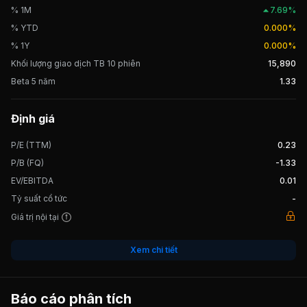
là Vinaconex và PVC. Ngày 03/06/2019, PVV chính thức giao dịch
% 1M
7.69%
trên thị trường UPCOM.
% YTD
0.000%
% 1Y
0.000%
Khối lượng giao dịch TB 10 phiên
15,890
Beta 5 năm
1.33
Định giá
P/E (TTM)
0.23
P/B (FQ)
-1.33
EV/EBITDA
0.01
Tỷ suất cổ tức
-
Giá trị nội tại
Xem chi tiết
Báo cáo phân tích