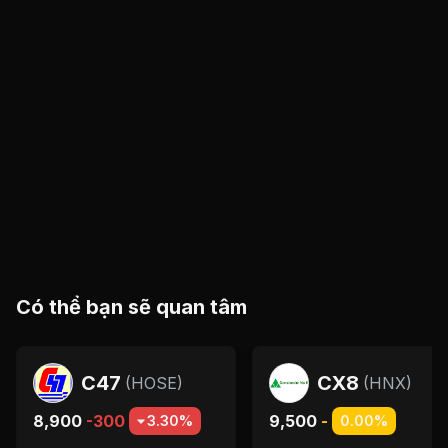
Có thể bạn sẽ quan tâm
C47
CX8
(
HOSE
)
(
HNX
)
8,900
-300
9,500
-
3.30%
0.00%