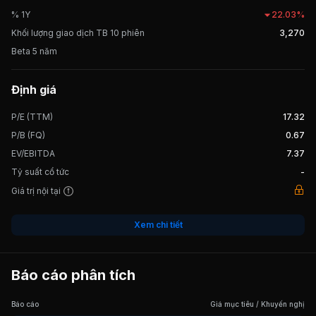
Gói thầu số 19 – làm đường sắt trong nhà ga tại Bình
% 1Y
22.03%
Thuận. Ngày 13/01/2022, HMR chính thức được giao dịch tại Sở
Giao dịch Chứng khoán Hà Nội (HNX).
Khối lượng giao dịch TB 10 phiên
3,270
Beta 5 năm
Định giá
P/E (TTM)
17.32
P/B (FQ)
0.67
EV/EBITDA
7.37
Tỷ suất cổ tức
-
Giá trị nội tại
Xem chi tiết
Báo cáo phân tích
Báo cáo
Giá mục tiêu / Khuyến nghị