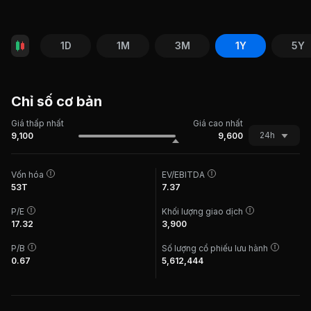
1D
1M
3M
1Y
5Y
Chỉ số cơ bản
Giá thấp nhất
Giá cao nhất
24h
9,100
9,600
Vốn hóa
EV/EBITDA
53T
7.37
P/E
Khối lượng giao dịch
17.32
3,900
P/B
Số lượng cổ phiếu lưu hành
0.67
5,612,444