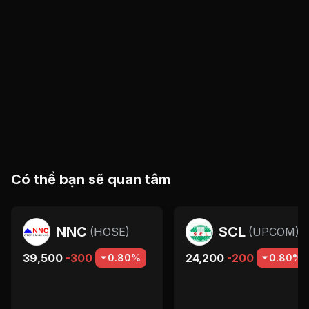
Có thể bạn sẽ quan tâm
NNC
SCL
(
HOSE
)
(
UPCOM
)
39,500
-300
24,200
-200
0.80%
0.80%