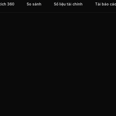
tích 360
So sánh
Số liệu tài chính
Tải báo cá
 Chứng