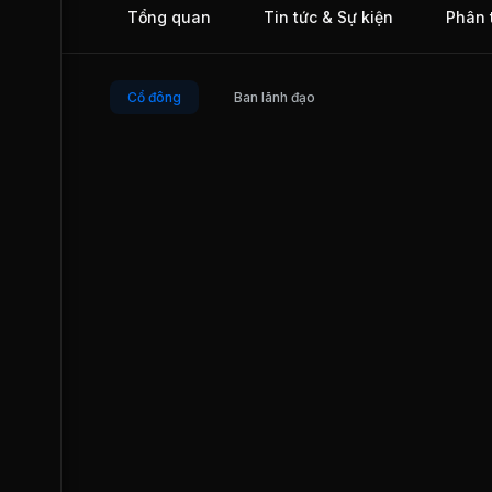
Tổng quan
Tin tức & Sự kiện
Phân 
nóng HRC. HPG được niêm yết và giao dịch Sở Giao dịch
khoán Thành phố Hồ Chí Minh (HOSE) từ năm 2007.
Cổ đông
Ban lãnh đạo