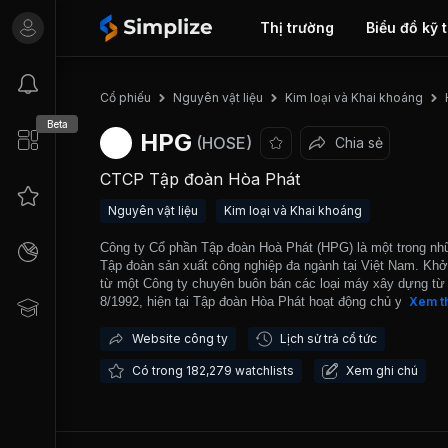
Thị trường
Biểu đồ kỹ 
Cổ phiếu
Nguyên vật liệu
Kim loại và Khai khoáng
Beta
HPG
(HOSE)
Chia sẻ
CTCP Tập đoàn Hòa Phát
Nguyên vật liệu
Kim loại và Khai khoáng
Công ty Cổ phần Tập đoàn Hoà Phát (HPG) là một trong n
Tập đoàn sản xuất công nghiệp đa ngành tại Việt Nam. Khở
từ một Công ty chuyên buôn bán các loại máy xây dựng từ
8/1992, hiện tại Tập đoàn Hòa Phát hoạt động chủ yếu tron
Xem t
lĩnh vực gang thép, sản phẩm thép, điện máy gia dụng, nôn
nghiệp và bất động sản. Trong đó, lĩnh vực Thép đóng vai t
Website công ty
Lịch sử trả cổ tức
đạo và là mảng kinh doanh cốt lõi của tập đoàn với việc đó
Có trong 182,279 watchlists
Xem ghi chú
góp hơn 90% doanh thu và lợi nhuận. HPG hiện là nhà sản 
thép lớn nhất Việt Nam cũng như khu vực Đông Nam Á với
suất đạt 16 triệu tấn/ năm. Năm 2025, công ty tiếp tục củng
thế thị phần số 1 cả nước về thép xây dựng với khoảng 37
là doanh nghiệp Việt Nam duy nhất sản xuất được Thép cu