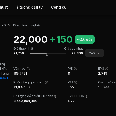
thuật
Ý tưởng đầu tư
Công cụ
Hồ sơ doanh nghiệp
HPG
22,000
+150
0.69%
Giá thấp nhất
Giá cao nhất
24h
21,750
22,300
hững
Vốn hóa
P/E
EPS
i đầu
 tháng
185,745T
8
2,749
g các
hêm
Khối lượng giao dịch
P/B
Giá trị sổ s
g
13,018,100
1.32
16,683
rò chủ
ng
Số lượng cổ phiếu lưu hành
EV/EBITDA
xuất
8,442,964,480
5.77
 công
 cố vị
%, và
ộn cán