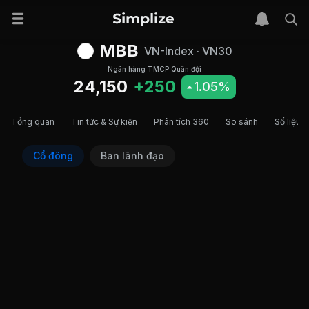
MBB
VN-Index
·
VN30
Ngân hàng TMCP Quân đội
24,150
+250
1.05%
Tổng quan
Tin tức & Sự kiện
Phân tích 360
So sánh
Số liệu t
Cổ đông
Ban lãnh đạo