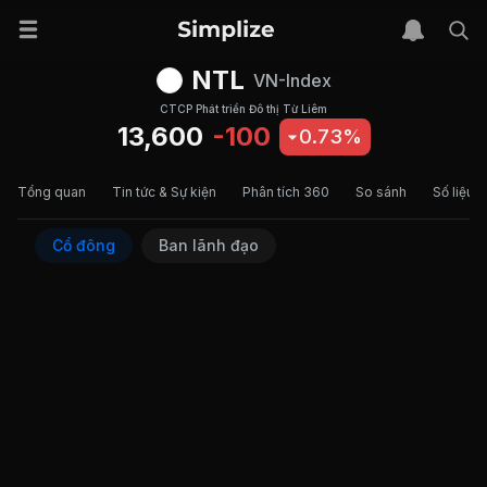
NTL
VN-Index
CTCP Phát triển Đô thị Từ Liêm
13,600
-100
0.73%
Tổng quan
Tin tức & Sự kiện
Phân tích 360
So sánh
Số liệu t
Cổ đông
Ban lãnh đạo