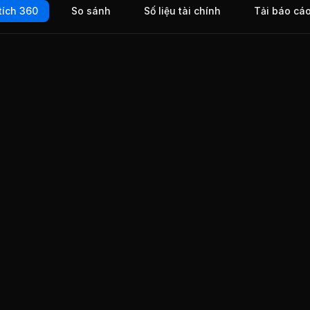
tích 360
So sánh
Số liệu tài chính
Tải báo cá
ầm
 ngành
Giao