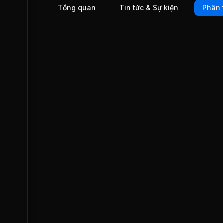
Tổng quan
Tin tức & Sự kiện
Phân 
quy mô tổ chức hoạt động của Công ty đã được nâng lên t
cao mới và hoạt động theo mô hình Công ty kinh doanh đa
nghề. Ngày 21/12/2007, NTL chính thức giao dịch trên Sở 
dịch Chứng khoán Thành phố Hồ Chí Minh (HOSE).