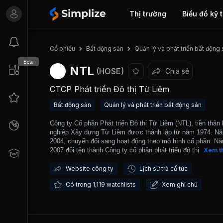
Thị trường
Biểu đồ kỹ 
Cổ phiếu
Bất động sản
Quản lý và phát triển bất động
Beta
NTL
(HOSE)
Chia sẻ
CTCP Phát triển Đô thị Từ Liêm
Bất động sản
Quản lý và phát triển bất động sản
Công ty Cổ phần Phát triển Đô thị Từ Liêm (NTL), tiền thân 
nghiệp Xây dựng Từ Liêm được thành lập từ năm 1974. N
2004, chuyển đổi sang hoạt động theo mô hình cổ phần. N
2007 đổi tên thành Công ty cổ phần phát triển đô thị Từ liê
Xem t
cổ phiếu của Công ty niêm yết trên HOSE. Hoạt động kinh 
chính của công ty là xây lắp và đầu tư kinh doanh dự án c
Website công ty
Lịch sử trả cổ tức
đô thị, khu công nghiệp. Công ty đã và đang thực hiện nhiề
Có trong 1,119 watchlists
Xem ghi chú
án lớn như khu đô thị mới Dịch Vọng, dự án khu đô thị phí
quốc lộ 32 thị trấn Trạm Trôi; Dự án Chung cư LIDECO Hạ
Long với tổng mức đầu tư 915 tỷ đồng; Dự án Khu đô thị mớ
khu vực Núi Hạm - Hạ Long với tổng diện tích 68ha... Trải
qua hơn 40 năm xây dựng, phát triển và trưởng thành, đến