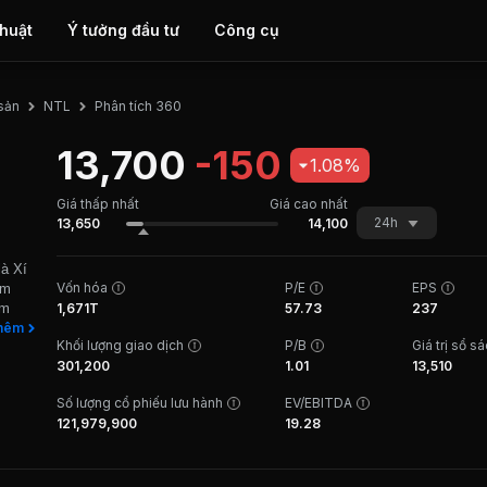
thuật
Ý tưởng đầu tư
Công cụ
Phân tích 360
 sản
NTL
13,700
-150
1.08%
Giá thấp nhất
Giá cao nhất
24h
13,650
14,100
là Xí
Vốn hóa
P/E
EPS
ăm
ăm
1,671T
57.73
237
m và
hêm
Khối lượng giao dịch
P/B
Giá trị sổ s
doanh
301,200
1.01
13,510
ác khu
u dự
Số lượng cổ phiếu lưu hành
EV/EBITDA
a Bắc
121,979,900
19.28
i tại
 nay